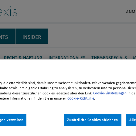
xis
ANM
NTS
INSIDER
RECHT & HAFTUNG
INTERNATIONALES
THEMENSPECIALS
M
ue EU-
, die erforderlich sind, damit unsere Website funktioniert. Wir verwenden gegebenenfal
ansferverordnung als
alte sowie Ihre digitale Erfahrung zu analysieren, zu verbessern und zu personalisiere
dung dieser zusätzlichen Cookies jederzeit über den Link
Cookie-Einstellungen
in de
sforderung für Banken
eitere Informationen finden Sie in unserer
Cookie-Richtlinie
.
en
b 2017 geltenden
sferverordnung kommen auf die
gen verwalten
Zusätzliche Cookies ablehnen
All
len
eue Verpflichtungen im