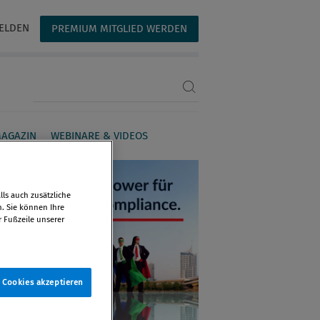
ELDEN
PREMIUM MITGLIED WERDEN
Suchbegriff eingeben
AGAZIN
WEBINARE & VIDEOS
ls auch zusätzliche
n. Sie können Ihre
r Fußzeile unserer
e Cookies akzeptieren