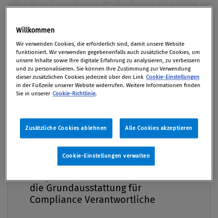
effektiver Compliance-Maßnahmen eine nicht zu
unterschätzende Rolle. Sie trägt dazu bei,
Haftungsquellen im Bereich des Arbeitsrechts zu
Willkommen
Premium
identifizieren, wickelt Schulungen ab und
Wir verwenden Cookies, die erforderlich sind, damit unsere Website
funktioniert. Wir verwenden gegebenenfalls auch zusätzliche Cookies, um
dokumentiert diese, hat auf arbeitsrechtlich
unsere Inhalte sowie Ihre digitale Erfahrung zu analysieren, zu verbessern
relevante Vorschriften bei der Durchführung
und zu personalisieren. Sie können Ihre Zustimmung zur Verwendung
dieser zusätzlichen Cookies jederzeit über den Link
Cookie-Einstellungen
interner Untersuchungen zu achten und kann
in der Fußzeile unserer Website widerrufen. Weitere Informationen finden
Sie in unserer
Cookie-Richtlinie
.
über die Betriebsvereinbarung eine eigene
Disziplinarordnung im Unternehmen etablieren.
In Zukunft werden auf das Personalmanagement
Zusätzliche Cookies ablehnen
Alle Cookies akzeptieren
wohl weitere, komplexe Aufgaben in Sachen
Compliance zukommen.
Cookie-Einstellungen verwalten
Compliance Praxis Premium
Von
Dr. Philipp Maier LL.M.
Mitgliedschaft -
31. Mai 2012 / Erschienen in Compliance Praxis
die Grundausstattung für
2/2012, S. 30
Compliance Verantwortliche