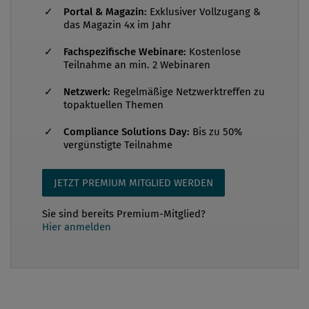
Portal & Magazin:
Exklusiver Vollzugang &
das Magazin 4x im Jahr
Ob in einem Unternehmen Rechtsvorschriften
Fachspezifische Webinare:
Kostenlose
befolgt werden oder nicht, hängt vom Verhalten
Teilnahme an min. 2 Webinaren
einzelner Mitarbeiter, von individuellen
Netzwerk:
Regelmäßige Netzwerktreffen zu
Einstellungen und verhaltensprägenden Strukturen
topaktuellen Themen
ab. Aus diesem Grund ist ein wirksames
Personalmanagement für eine effiziente und
Compliance Solutions Day:
Bis zu 50%
vergünstigte Teilnahme
funktionierende Compliance-Struktur unverzichtbar.
Da stets Mitarbeiter als Schwachstelle zu
JETZT PREMIUM MITGLIED WERDEN
identifizieren sind, wenn es um die Verletzung von
Rechtsvorschriften geht, besteht ein klarer
Sie sind bereits Premium-Mitglied?
Handlungsauftrag an das Personalmanagement,
Hier anmelden
inn...