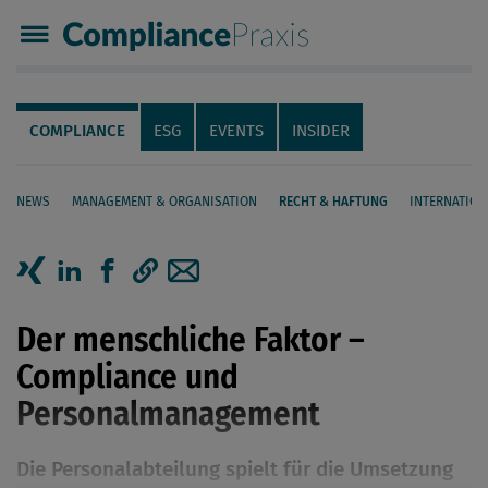
Compliance Praxis
Servicenavigation
Navigation
COMPLIANCE
ESG
EVENTS
INSIDER
NEWS
MANAGEMENT & ORGANISATION
RECHT & HAFTUNG
INTERNATION
Seiteninhalt
Artikel auf Xing teilen
Artikel auf linkedIn teilen
Artikel auf Facebook teilen
Artikellink kopieren
Artikel per Mail teilen
Der menschliche Faktor –
Compliance und
Personalmanagement
Die Personalabteilung spielt für die Umsetzung