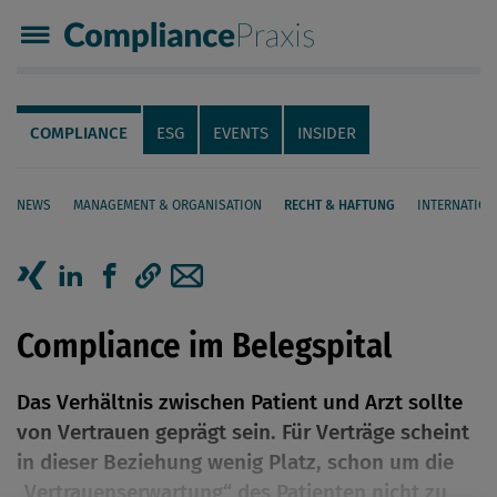
Compliance Praxis
Servicenavigation
Navigation
COMPLIANCE
ESG
EVENTS
INSIDER
NEWS
MANAGEMENT & ORGANISATION
RECHT & HAFTUNG
INTERNATION
Seiteninhalt
Artikel auf Xing teilen
Artikel auf linkedIn teilen
Artikel auf Facebook teilen
Artikellink kopieren
Artikel per Mail teilen
Compliance im Belegspital
Das Verhältnis zwischen Patient und Arzt sollte
von Vertrauen geprägt sein. Für Verträge scheint
in dieser Beziehung wenig Platz, schon um die
„Vertrauenserwartung“ des Patienten nicht zu