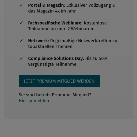
des Angebots privater Krankenversicherungen
Portal & Magazin:
Exklusiver Vollzugang &
das Magazin 4x im Jahr
führen tendenziell dazu, dass die Bevölkerung bei
Bedarf an ambulanten und insbesondere
Fachspezifische Webinare:
Kostenlose
Teilnahme an min. 2 Webinaren
stationären Heilbehandlungen in verstärktem
Ausmaß auf das Leistungsangebot von privaten
Netzwerk:
Regelmäßige Netzwerktreffen zu
Krankenanstalten zurückgreift, die wiederum
topaktuellen Themen
weitaus überwiegend in Form des
Compliance Solutions Day:
Bis zu 50%
„Belegarztsystems“ strukturiert sind. Für den
vergünstigte Teilnahme
Patienten1 erkennbar grenzen sich derartige
Belegspitäler von öffen...
JETZT PREMIUM MITGLIED WERDEN
Sie sind bereits Premium-Mitglied?
Hier anmelden