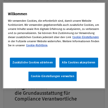
erschüttern. Im Fall einer Fehlleistung bei der
Behandlung kann dies aber zu Unklarheiten in
Willkommen
Premium
Bezug auf die Haftungsfrage führen. Dies gilt
Wir verwenden Cookies, die erforderlich sind, damit unsere Website
besonders in einer privaten Krankenanstalt, die
funktioniert. Wir verwenden gegebenenfalls auch zusätzliche Cookies, um
unsere Inhalte sowie Ihre digitale Erfahrung zu analysieren, zu verbessern
so genannte „Belegärzte“ einsetzt. Bereits in der
und zu personalisieren. Sie können Ihre Zustimmung zur Verwendung
Vertragsgestaltung zwischen Krankenhaus, Arzt
dieser zusätzlichen Cookies jederzeit über den Link
Cookie-Einstellungen
in der Fußzeile unserer Website widerrufen. Weitere Informationen finden
und Patient ist die Haftungsfrage daher mit zu
Sie in unserer
Cookie-Richtlinie
.
bedenken.
Von
Mag. Klaus Zotter
Zusätzliche Cookies ablehnen
Alle Cookies akzeptieren
03. März 2014 / Erschienen in Compliance Praxis
1/2014, S. 34
Cookie-Einstellungen verwalten
Compliance Praxis Premium
Mitgliedschaft -
die Grundausstattung für
Compliance Verantwortliche
Einleitung Sowohl gesundheitsökonomische
Steuerungsmechanismen als auch die Ausweitung