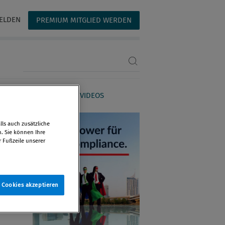
ELDEN
PREMIUM MITGLIED WERDEN
Suchbegriff eingeben
AGAZIN
WEBINARE & VIDEOS
ls auch zusätzliche
n. Sie können Ihre
r Fußzeile unserer
e Cookies akzeptieren