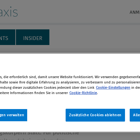
xis
ANM
NTS
INSIDER
RECHT & HAFTUNG
INTERNATIONALES
THEMENSPECIALS
M
erbungsaufwendungen –
, die erforderlich sind, damit unsere Website funktioniert. Wir verwenden gegebenenfal
alte sowie Ihre digitale Erfahrung zu analysieren, zu verbessern und zu personalisiere
äume und Stolpersteine
dung dieser zusätzlichen Cookies jederzeit über den Link
Cookie-Einstellungen
in de
eitere Informationen finden Sie in unserer
Cookie-Richtlinie
.
litischen Wettbewerb
en
tzten zwei Jahren fanden in Österreich
gen verwalten
Zusätzliche Cookies ablehnen
All
dene Wahlen zu den allgemeinen
len
s­körpern statt. Für politische