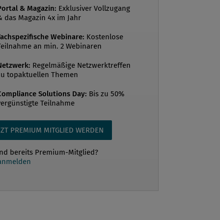
Portal & Magazin:
Exklusiver Vollzugang
gsbedarf. Für die Finanzierung spielen
& das Magazin 4x im Jahr
 eine wesentliche Rolle: Zum einen
Fachspezifische Webinare:
Kostenlose
Wahlkampfkassa genug finanzielle Mittel
Teilnahme an min. 2 Webinaren
 und zum anderen dürfen di...
Netzwerk:
Regelmäßige Netzwerktreffen
zu topaktuellen Themen
Compliance Solutions Day:
Bis zu 50%
vergünstigte Teilnahme
TZT PREMIUM MITGLIED WERDEN
ind bereits Premium-Mitglied?
 anmelden