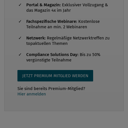
Portal & Magazin:
Exklusiver Vollzugang &
Klagen, Reputationsverlust durch Fehler im Umgang
das Magazin 4x im Jahr
mit sensiblen, personenbezogenen Daten,
Fachspezifische Webinare:
Kostenlose
Datenherausgabe bei Untersuchungen,
Teilnahme an min. 2 Webinaren
Datendiebstahl – ob durch Externe oder eigene
Mitarbeiter – sind als Risiko erkannt und bewertet.
Netzwerk:
Regelmäßige Netzwerktreffen zu
topaktuellen Themen
Regeln im Umgang mit Unternehmensdaten und
Maßnahmen zu der...
Compliance Solutions Day:
Bis zu 50%
vergünstigte Teilnahme
JETZT PREMIUM MITGLIED WERDEN
Sie sind bereits Premium-Mitglied?
Hier anmelden