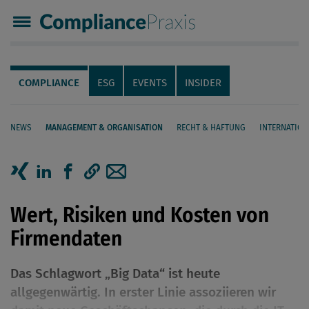
Compliance Praxis
Servicenavigation
Navigation
COMPLIANCE
ESG
EVENTS
INSIDER
NEWS
MANAGEMENT & ORGANISATION
RECHT & HAFTUNG
INTERNATION
Seiteninhalt
Artikel auf Xing teilen
Artikel auf linkedIn teilen
Artikel auf Facebook teilen
Artikellink kopieren
Artikel per Mail teilen
Wert, Risiken und Kosten von
Firmendaten
Das Schlagwort „Big Data“ ist heute
allgegenwärtig. In erster Linie assoziieren wir