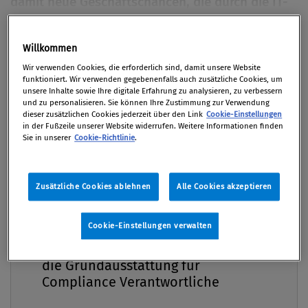
damit neue Geschäftschancen, die durch die IT-
gestützte Auswertung großer Datenmengen
ausgeschöpft werden können. Dass mit großen
Premium
Willkommen
Beständen alter Unternehmensdaten auch
Wir verwenden Cookies, die erforderlich sind, damit unsere Website
Zusatzkosten und rechtliche Risiken verbunden
funktioniert. Wir verwenden gegebenenfalls auch zusätzliche Cookies, um
unsere Inhalte sowie Ihre digitale Erfahrung zu analysieren, zu verbessern
sind, ist dagegen weniger bekannt.
und zu personalisieren. Sie können Ihre Zustimmung zur Verwendung
dieser zusätzlichen Cookies jederzeit über den Link
Cookie-Einstellungen
Von
Joerg Fuchslueger
in der Fußzeile unserer Website widerrufen. Weitere Informationen finden
Sie in unserer
Cookie-Richtlinie
.
01. Juni 2015 / Erschienen in Compliance Praxis
2/2015, S. 18
Zusätzliche Cookies ablehnen
Alle Cookies akzeptieren
Cookie-Einstellungen verwalten
Sie kennen die Gesetzeslage:
Compliance Praxis Premium
Mitgliedschaft -
Datenschutzrichtlinien, Aufbewahrungsfristen,
die Grundausstattung für
nationale, internationale, aber auch interne
Compliance Verantwortliche
Vorschriften oder freiwillige Verhaltensregeln im
Umgang mit Daten sind einzuhalten. Mögliche