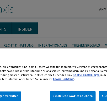
xis
ANM
NTS
INSIDER
RECHT & HAFTUNG
INTERNATIONALES
THEMENSPECIALS
M
e Kontrollsysteme: Ist die
eichische Verwaltung
, die erforderlich sind, damit unsere Website funktioniert. Wir verwenden gegebenenfal
alte sowie Ihre digitale Erfahrung zu analysieren, zu verbessern und zu personalisiere
zeitgemäß?
dung dieser zusätzlichen Cookies jederzeit über den Link
Cookie-Einstellungen
in de
eitere Informationen finden Sie in unserer
Cookie-Richtlinie
.
en
 Zeiten der Krise wird der Ruf nach
lation und Kontrolle lauter. Die
gen verwalten
Zusätzliche Cookies ablehnen
All
len
isikomanagement und Internes