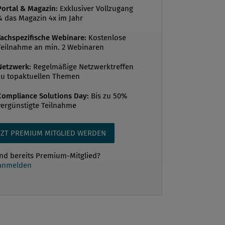
Portal & Magazin:
Exklusiver Vollzugang
ezogenen Überwachungsmaßnahmen
& das Magazin 4x im Jahr
nisation zu verstehen. Der Begriff
Fachspezifische Webinare:
Kostenlose
ontrollsystem (IKS) umfasst in seiner
Teilnahme an min. 2 Webinaren
 Bedeutung sowohl Regelungen zur
 der Unternehmensaktivitäten (Internes
Netzwerk:
Regelmäßige Netzwerktreffen
zu topaktuellen Themen
ssystem) als auch Regelungen zur
ng der Einhaltung dieser Regelungen
Compliance Solutions Day:
Bis zu 50%
vergünstigte Teilnahme
Überwachungssystem). Letzteres gliedert
rum in prozessintegrierte
risc...
TZT PREMIUM MITGLIED WERDEN
ind bereits Premium-Mitglied?
 anmelden