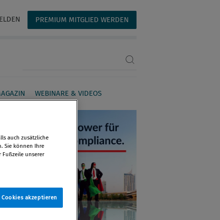
ELDEN
PREMIUM MITGLIED WERDEN
Suchbegriff eingeben
AGAZIN
WEBINARE & VIDEOS
ls auch zusätzliche
n. Sie können Ihre
r Fußzeile unserer
e Cookies akzeptieren