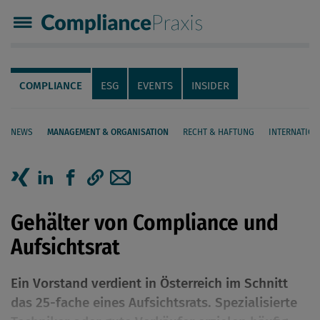
Compliance Praxis
Servicenavigation
Navigation
COMPLIANCE
ESG
EVENTS
INSIDER
NEWS
MANAGEMENT & ORGANISATION
RECHT & HAFTUNG
INTERNATION
Seiteninhalt
Artikel auf Xing teilen
Artikel auf linkedIn teilen
Artikel auf Facebook teilen
Artikellink kopieren
Artikel per Mail teilen
Gehälter von Compliance und
Aufsichtsrat
Ein Vorstand verdient in Österreich im Schnitt
das 25-fache eines Aufsichtsrats. Spezialisierte