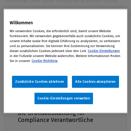
Techniker oder gute Verkäufer erzielen häufig
höhere Einkommen als Führungskräfte in der
Compliance, obwohl diese ein breites Spektrum
Premium
Willkommen
an Fähigkeiten mitbringen müssen. Haben
Aufsicht und Kontrolle in heimischen
Wir verwenden Cookies, die erforderlich sind, damit unsere Website
funktioniert. Wir verwenden gegebenenfalls auch zusätzliche Cookies, um
Unternehmen eine geringere Wertigkeit als
unsere Inhalte sowie Ihre digitale Erfahrung zu analysieren, zu verbessern
und zu personalisieren. Sie können Ihre Zustimmung zur Verwendung
andere Bereiche?
dieser zusätzlichen Cookies jederzeit über den Link
Cookie-Einstellungen
in der Fußzeile unserer Website widerrufen. Weitere Informationen finden
Von
Dr. Conrad Pramböck
Sie in unserer
Cookie-Richtlinie
.
03. September 2015 / Erschienen in Compliance
Praxis 3/2015, S. 26
Zusätzliche Cookies ablehnen
Alle Cookies akzeptieren
Compliance Praxis Premium
Cookie-Einstellungen verwalten
Mitgliedschaft -
Megatrends Compliance und Transparenz
die Grundausstattung für
Compliance und Transparenz zählen zu den großen
Compliance Verantwortliche
Megatrends unserer Zeit. Gleichzeitig spiegeln die
Einkommen von Mitarbeitern und Führungskräften,