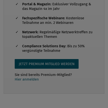
Portal & Magazin:
Exklusiver Vollzugang &
die sich mit der Einhaltung von Regeln zur
das Magazin 4x im Jahr
Verringerung von Haftungsrisiken beschäftigen, die
Fachspezifische Webinare:
Kostenlose
Bedeutung dieser Funktionen in der Praxis meist
Teilnahme an min. 2 Webinaren
nicht angemessen wider. Das betrifft sowohl die
Gehälter im Bereich Compliance als auch auf
Netzwerk:
Regelmäßige Netzwerktreffen zu
topaktuellen Themen
übergeordneter Ebene die Bezüge von
Aufsichtsräten. Unter den Topverdienern de...
Compliance Solutions Day:
Bis zu 50%
vergünstigte Teilnahme
JETZT PREMIUM MITGLIED WERDEN
Sie sind bereits Premium-Mitglied?
Hier anmelden