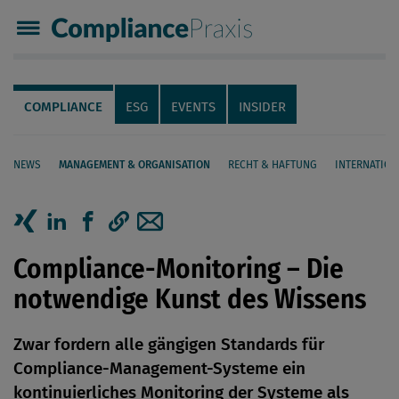
Compliance Praxis
Servicenavigation
Navigation
COMPLIANCE
ESG
EVENTS
INSIDER
NEWS
MANAGEMENT & ORGANISATION
RECHT & HAFTUNG
INTERNATION
Seiteninhalt
Artikel auf Xing teilen
Artikel auf linkedIn teilen
Artikel auf Facebook teilen
Artikellink kopieren
Artikel per Mail teilen
Compliance-Monitoring – Die
notwendige Kunst des Wissens
Zwar fordern alle gängigen Standards für
Compliance-Management-Systeme ein
kontinuierliches Monitoring der Systeme als