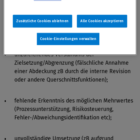
alleinige Implementierung punktueller
Zusätzliche Cookies ablehnen
Alle Cookies akzeptieren
Einzelmaßnahmen (Fokusthemen) ohne
Einbindung in ein übergeordnetes CMS;
Cookie-Einstellungen verwalten
unzureichendes Verständnis der
Zielsetzung/Abgrenzung (fälschliche Annahme
einer Abdeckung zB durch die interne Revision
oder andere Querschnittsfunktionen);
fehlende Erkenntnis des möglichen Mehrwertes
(Prozessunterstützung, Risikosteuerung,
Fehler-/Abweichungsidentifikation etc);
unvollständige Umsetzung (zB aufgrund