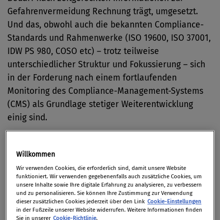
Gefahrenvermeidung Rechnung trägt, umgesetzt.
Und das, obwohl auch die bekannten Compliance-
Standards und Rahmenwerke (ISO 19600, ISO 37001,
IDW PS 980, COSO etc) – trotz teilweise
unterschiedlicher Struktur und Fokussierung – sich
in der Forderung nach einem fortlaufenden
Monitoring des Compliance-Management-Systems
(CMS) als Grundlage stetiger Weiterentwicklung
einig sind.
Einige Ursachen, warum erst wenige Unternehmen
entsprechende Monitoring-Systeme eingeführt
Willkommen
haben, sind:
Wir verwenden Cookies, die erforderlich sind, damit unsere Website
funktioniert. Wir verwenden gegebenenfalls auch zusätzliche Cookies, um
unsere Inhalte sowie Ihre digitale Erfahrung zu analysieren, zu verbessern
und zu personalisieren. Sie können Ihre Zustimmung zur Verwendung
CMS-Implementierung noch nicht abgeschlossen
dieser zusätzlichen Cookies jederzeit über den Link
Cookie-Einstellungen
in der Fußzeile unserer Website widerrufen. Weitere Informationen finden
(geplante Umsetzung noch nicht erfolgt);
Sie in unserer
Cookie-Richtlinie
.