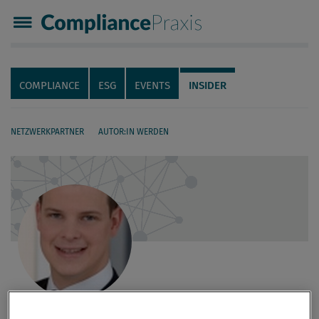
Compliance Praxis
Servicenavigation
Navigation
COMPLIANCE
ESG
EVENTS
INSIDER
NETZWERKPARTNER
AUTOR:IN WERDEN
Seiteninhalt