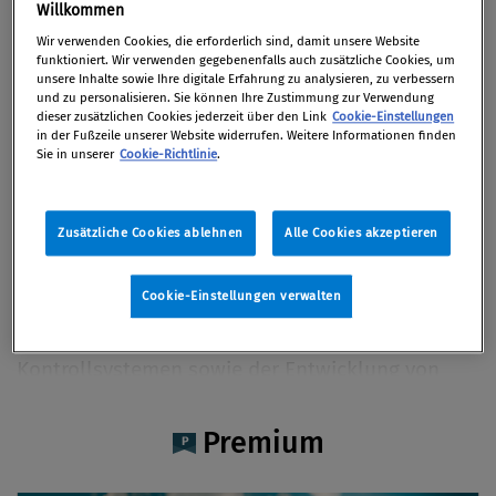
Mag. Raphael Iglhauser
Willkommen
Wir verwenden Cookies, die erforderlich sind, damit unsere Website
funktioniert. Wir verwenden gegebenenfalls auch zusätzliche Cookies, um
unsere Inhalte sowie Ihre digitale Erfahrung zu analysieren, zu verbessern
und zu personalisieren. Sie können Ihre Zustimmung zur Verwendung
dieser zusätzlichen Cookies jederzeit über den Link
Cookie-Einstellungen
Artikel auf Xing teilen
Artikel auf linkedIn teilen
Artikel auf Facebook teilen
Artikellink kopieren
Artikel per Mail teilen
in der Fußzeile unserer Website widerrufen. Weitere Informationen finden
Vita
Sie in unserer
Cookie-Richtlinie
.
Mag. Raphael Iglhauser, Manager bei KPMG
Zusätzliche Cookies ablehnen
Alle Cookies akzeptieren
Österreich, Certified Compliance Professional
(CCP), mit Spezialisierung auf der
Cookie-Einstellungen verwalten
Implementierung und Prüfung von Compliance-
Management-Systemen und Internen
Kontrollsystemen sowie der Entwicklung von
unternehmensweiten Compliance-
Softwarelösungen (Asset Based Consulting).
Premium