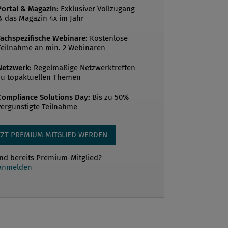
Portal & Magazin:
Exklusiver Vollzugang
 Kriterium darstellte. Ebenso wenig
& das Magazin 4x im Jahr
ufserfahrung im Compliance-
Fachspezifische Webinare:
Kostenlose
t vorausgesetzt. Lediglich vereinzelt
Teilnahme an min. 2 Webinaren
n lesen, dass Erfahrung im Fraud-
t und bei der Erstellung interner
Netzwerk:
Regelmäßige Netzwerktreffen
zu topaktuellen Themen
n gefordert wird. Auffällig oft wurden
ist...
Compliance Solutions Day:
Bis zu 50%
vergünstigte Teilnahme
TZT PREMIUM MITGLIED WERDEN
ind bereits Premium-Mitglied?
 anmelden