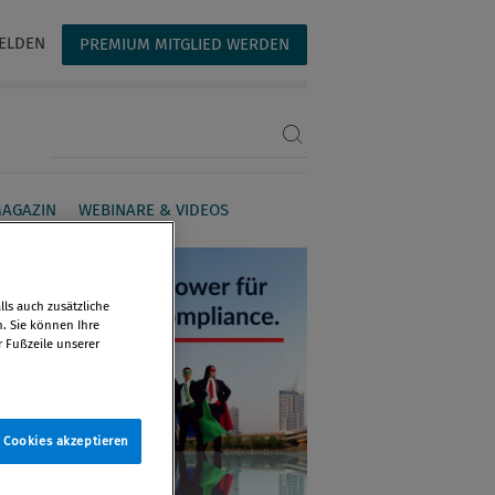
ELDEN
PREMIUM MITGLIED WERDEN
Suchbegriff eingeben
AGAZIN
WEBINARE & VIDEOS
ls auch zusätzliche
n. Sie können Ihre
r Fußzeile unserer
e Cookies akzeptieren