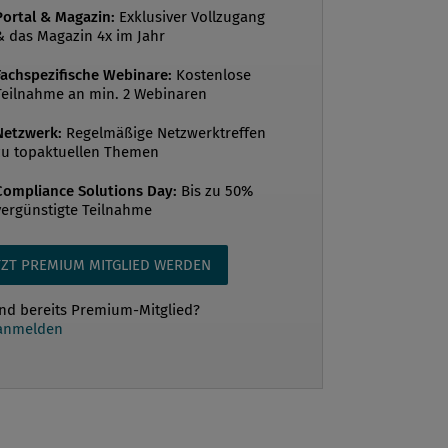
er eigenständiger und unabhängiger
Portal & Magazin:
Exklusiver Vollzugang
& das Magazin 4x im Jahr
il eines wirksamen internen
stems (IKS). Vergleicht man gängige
Fachspezifische Webinare:
Kostenlose
Teilnahme an min. 2 Webinaren
 in Deutschland zur Prüfung von
e-Ma...
Netzwerk:
Regelmäßige Netzwerktreffen
zu topaktuellen Themen
Compliance Solutions Day:
Bis zu 50%
vergünstigte Teilnahme
TZT PREMIUM MITGLIED WERDEN
ind bereits Premium-Mitglied?
 anmelden