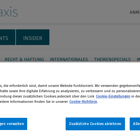
xis
ANM
NTS
INSIDER
RECHT & HAFTUNG
INTERNATIONALES
THEMENSPECIALS
M
ikation: Ein Schlüssel
folg von Compliance
, die erforderlich sind, damit unsere Website funktioniert. Wir verwenden gegebenenfal
alte sowie Ihre digitale Erfahrung zu analysieren, zu verbessern und zu personalisiere
dung dieser zusätzlichen Cookies jederzeit über den Link
Cookie-Einstellungen
in de
eitere Informationen finden Sie in unserer
Cookie-Richtlinie
.
Bereichen des Compliance
en
nts – vom Aufbau des
enden Systems bis zur Festigung von
gen verwalten
Zusätzliche Cookies ablehnen
All
len
sregeln – ist Kommunikation ein
tscheidender Faktor. Wie die