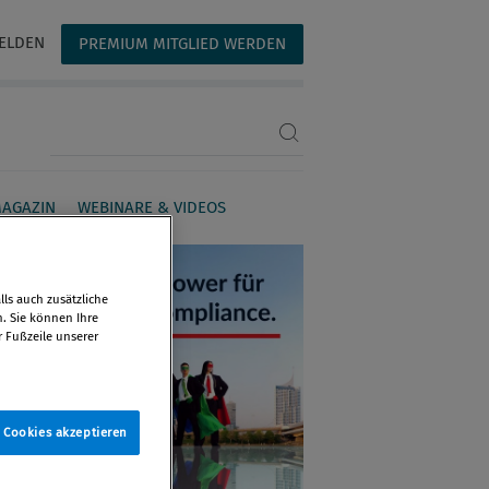
ELDEN
PREMIUM MITGLIED WERDEN
Suchbegriff eingeben
AGAZIN
WEBINARE & VIDEOS
ls auch zusätzliche
n. Sie können Ihre
r Fußzeile unserer
e Cookies akzeptieren