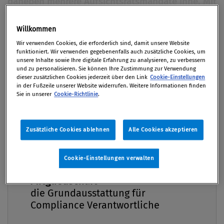
daneben mehrere Aufsichtsratsmandate inne. Mit
Wilhelm Rasinger sprachen wir darüber, was die
Volkswagenaffäre mit der Schule zu tun hat, wie
Willkommen
Premium
Geld und Unabhängigkeit zusammenpassen und
Wir verwenden Cookies, die erforderlich sind, damit unsere Website
funktioniert. Wir verwenden gegebenenfalls auch zusätzliche Cookies, um
über „weiße Elefanten“ in der Rolle des
unsere Inhalte sowie Ihre digitale Erfahrung zu analysieren, zu verbessern
Compliance-Verantwortlichen.
und zu personalisieren. Sie können Ihre Zustimmung zur Verwendung
dieser zusätzlichen Cookies jederzeit über den Link
Cookie-Einstellungen
in der Fußzeile unserer Website widerrufen. Weitere Informationen finden
Von
Mag. Klaus Putzer
Sie in unserer
Cookie-Richtlinie
.
01. Dezember 2015 / Erschienen in Compliance
Praxis 4/2015, S. 8
Zusätzliche Cookies ablehnen
Alle Cookies akzeptieren
Cookie-Einstellungen verwalten
Im Interview Wilhelm Rasinger Porträt Zur Person
Compliance Praxis Premium
Mitgliedschaft -
Mag. Dr. Wilhelm Rasinger ist Vorsitzender des
die Grundausstattung für
Interessenverbands für Anleger (IVA) und vertritt in
Compliance Verantwortliche
dieser Rolle vor allem die Belange von
Kleinaktionären. Daneben bekleidet der Wiener