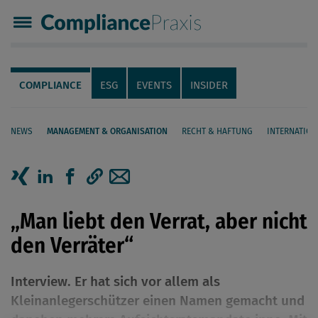
Compliance Praxis
Servicenavigation
Navigation
COMPLIANCE
ESG
EVENTS
INSIDER
NEWS
MANAGEMENT & ORGANISATION
RECHT & HAFTUNG
INTERNATION
Seiteninhalt
Artikel auf Xing teilen
Artikel auf linkedIn teilen
Artikel auf Facebook teilen
Artikellink kopieren
Artikel per Mail teilen
„Man liebt den Verrat, aber nicht
den Verräter“
Interview. Er hat sich vor allem als
Kleinanlegerschützer einen Namen gemacht und