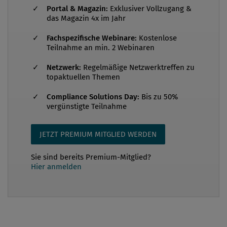
Portal & Magazin:
Exklusiver Vollzugang &
mehrere Aufsichtsratsmandate, unter anderem bei
das Magazin 4x im Jahr
der Erste Group Bank, Wienerberger und S Immo.
Fachspezifische Webinare:
Kostenlose
Seine Laufbahn startete Wilhelm Rasinger als
Teilnahme an min. 2 Webinaren
Unternehmensberater. Es folgten Stationen in der
Internen Revision einer Versicherung und als
Netzwerk:
Regelmäßige Netzwerktreffen zu
topaktuellen Themen
Geschäftsführer einer Berater...
Compliance Solutions Day:
Bis zu 50%
vergünstigte Teilnahme
JETZT PREMIUM MITGLIED WERDEN
Sie sind bereits Premium-Mitglied?
Hier anmelden