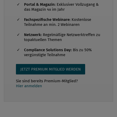
verantwortlich. Vor seinem Eintritt in die Miba AG im
Portal & Magazin:
Exklusiver Vollzugang &
das Magazin 4x im Jahr
Jahr 2011 war Hofer bei Procter & Gamble und der
Binnenschifffahrtsgruppe Helogistics Holding im
Fachspezifische Webinare:
Kostenlose
Teilnahme an min. 2 Webinaren
Finanzbereich tätig. Compliance Praxis: Herr Hofer,
Sie sind 2013 nach Stationen als Finanzanaly...
Netzwerk:
Regelmäßige Netzwerktreffen zu
topaktuellen Themen
Compliance Solutions Day:
Bis zu 50%
vergünstigte Teilnahme
JETZT PREMIUM MITGLIED WERDEN
Sie sind bereits Premium-Mitglied?
Hier anmelden