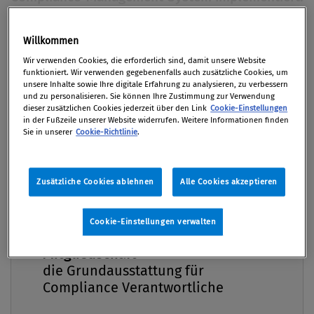
Wir sprachen mit dem CFO des Unternehmens,
Markus Hofer, unter anderem über die
Willkommen
Premium
„Compliance Ambassadors“ in der Miba, die
Wir verwenden Cookies, die erforderlich sind, damit unsere Website
„Check-the-box“-Mentalität großer Kunden und
funktioniert. Wir verwenden gegebenenfalls auch zusätzliche Cookies, um
unsere Inhalte sowie Ihre digitale Erfahrung zu analysieren, zu verbessern
die Eigenverantwortung der Mitarbeiter.
und zu personalisieren. Sie können Ihre Zustimmung zur Verwendung
dieser zusätzlichen Cookies jederzeit über den Link
Cookie-Einstellungen
in der Fußzeile unserer Website widerrufen. Weitere Informationen finden
Von
Mag. Klaus Putzer
Sie in unserer
Cookie-Richtlinie
.
03. Juni 2019 / Erschienen in Compliance Praxis
2/2019, S. 10
Zusätzliche Cookies ablehnen
Alle Cookies akzeptieren
Cookie-Einstellungen verwalten
Im Interview Markus Hofer MMag. Markus Hofer ist
Compliance Praxis Premium
seit 2013 Mitglied des Vorstands und Chief Financial
Mitgliedschaft -
Officer der Miba AG. In dieser Funktion ist der 48-
die Grundausstattung für
Compliance Verantwortliche
Jährige für Corporate Finance, Controlling, IT, Legal
& Compliance und die Initiative Lean 2020+