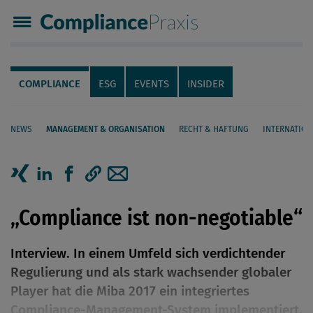
Compliance Praxis
Servicenavigation
Navigation
COMPLIANCE
ESG
EVENTS
INSIDER
NEWS
MANAGEMENT & ORGANISATION
RECHT & HAFTUNG
INTERNATION
Seiteninhalt
Artikel auf Xing teilen
Artikel auf linkedIn teilen
Artikel auf Facebook teilen
Artikellink kopieren
Artikel per Mail teilen
„Compliance ist non-negotiable“
Interview. In einem Umfeld sich verdichtender
Regulierung und als stark wachsender globaler
Player hat die Miba 2017 ein integriertes
Compliance-Management-System implementiert.