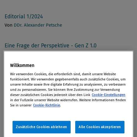
Editorial 1/2024
Von
DDr. Alexander Petsche
Eine Frage der Perspektive - Gen Z 1.0
Von
Mag. Christiane Jördens Bakk.
Willkommen
Eine Frage der Perspektive - Gen Z 2.0
Wir verwenden Cookies, die erforderlich sind, damit unsere Website
funktioniert. Wir verwenden gegebenenfalls auch zusätzliche Cookies, um
Von
Mag. Christiane Jördens Bakk.
unsere Inhalte sowie Ihre digitale Erfahrung zu analysieren, zu verbessern
und zu personalisieren. Sie können Ihre Zustimmung zur Verwendung
dieser zusätzlichen Cookies jederzeit über den Link
Cookie-Einstellungen
in der Fußzeile unserer Website widerrufen. Weitere Informationen finden
Quergelesen 1/24
Sie in unserer
Cookie-Richtlinie
.
Von
Mag. Rudolf Schwab
Zusätzliche Cookies ablehnen
Alle Cookies akzeptieren
Die neue Ermittlungs- und Beschwerdestelle