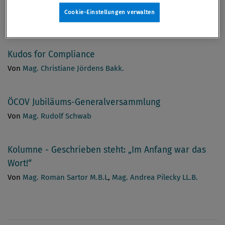
Misshandlungsvorwürfe
Cookie-Einstellungen verwalten
Von
Mag. Louise-Marie Petrovic
Kudos for Compliance
Von
Mag. Christiane Jördens Bakk.
ÖCOV Jubiläums-Generalversammlung
Von
Mag. Rudolf Schwab
Kolumne - Geschrieben steht: „Im Anfang war das
Wort!“
Von
Mag. Roman Sartor M.B.L
,
Mag. Andrea Pilecky LL.B.