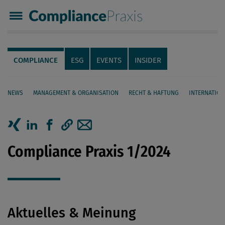
Compliance Praxis
Servicenavigation
Navigation
COMPLIANCE
ESG
EVENTS
INSIDER
NEWS
MANAGEMENT & ORGANISATION
RECHT & HAFTUNG
INTERNATION
Seiteninhalt
Artikel auf Xing teilen
Artikel auf linkedIn teilen
Artikel auf Facebook teilen
Artikellink kopieren
Artikel per Mail teilen
Compliance Praxis 1/2024
Aktuelles & Meinung