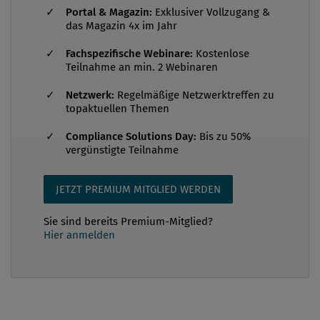
Portal & Magazin:
Exklusiver Vollzugang &
auf Mensch und Umwelt hatten. Sei es der Atom-
das Magazin 4x im Jahr
Gau in Fukushima, der Untergang der BP-Bohrinsel
Fachspezifische Webinare:
Kostenlose
Deepwater Horizon im Golf von Mexiko oder die
Teilnahme an min. 2 Webinaren
Herstellung von Produkten mit sogenannten
„Sollbruchstellen“, um deren ...
Netzwerk:
Regelmäßige Netzwerktreffen zu
topaktuellen Themen
Compliance Solutions Day:
Bis zu 50%
vergünstigte Teilnahme
JETZT PREMIUM MITGLIED WERDEN
Sie sind bereits Premium-Mitglied?
Hier anmelden