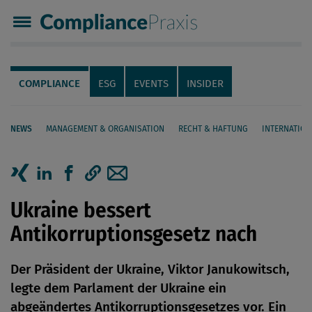
Compliance Praxis
Servicenavigation
Navigation
COMPLIANCE
ESG
EVENTS
INSIDER
NEWS
MANAGEMENT & ORGANISATION
RECHT & HAFTUNG
INTERNATION
Seiteninhalt
Artikel auf Xing teilen
Artikel auf linkedIn teilen
Artikel auf Facebook teilen
Artikellink kopieren
Artikel per Mail teilen
Ukraine bessert
Antikorruptionsgesetz nach
Der Präsident der Ukraine, Viktor Janukowitsch,
legte dem Parlament der Ukraine ein
abgeändertes Antikorruptionsgesetzes vor. Ein