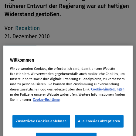
früherer Entwurf der Regierung war auf heftigen
Widerstand gestoßen.
Von
Redaktion
21. Dezember 2010
Willkommen
Das Gesetz „Über die Prinzipien der Vorbeugung
Wir verwenden Cookies, die erforderlich sind, damit unsere Website
und Bekämpfung der Korruption in der Ukraine“ ist
funktioniert. Wir verwenden gegebenenfalls auch zusätzliche Cookies, um
unsere Inhalte sowie Ihre digitale Erfahrung zu analysieren, zu verbessern
auf öffentlichen Druck hin abgeändert worden. Die
und zu personalisieren. Sie können Ihre Zustimmung zur Verwendung
dieser zusätzlichen Cookies jederzeit über den Link
Cookie-Einstellungen
Bestimmungen des aktuellen Gesetzentwurfs
in der Fußzeile unserer Website widerrufen. Weitere Informationen finden
entsprechen nun – laut einer Aussendung der
Sie in unserer
Cookie-Richtlinie
.
ukrainischen Regierung – der UNO-Konvention
gegen Korruption und wurden vom „nationalen
Zusätzliche Cookies ablehnen
Alle Cookies akzeptieren
Komitee gegen Korruption“ entwickelt. Aktive
Unterstützung habe das ukrainische