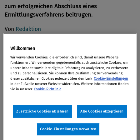
zum erfolgreichen Abschluss eines
Ermittlungsverfahrens beitrugen.
Von
Redaktion
04. April 2019
Willkommen
Wir verwenden Cookies, die erforderlich sind, damit unsere Website
funktioniert. Wir verwenden gegebenenfalls auch zusätzliche Cookies, um
Einer der beiden Hinweisgeber erhielt 13 Mio. USD,
unsere Inhalte sowie Ihre digitale Erfahrung zu analysieren, zu verbessern
und zu personalisieren. Sie können Ihre Zustimmung zur Verwendung
ein zweiter 37 Mio. USD – letztere ist die
dieser zusätzlichen Cookies jederzeit über den Link
Cookie-Einstellungen
in der Fußzeile unserer Website widerrufen. Weitere Informationen finden
dritthöchste Summe nach einer Zahlung von 50 Mio.
Sie in unserer
Cookie-Richtlinie
.
USD im März 2018 und von 39 Mio. USD im
September 2018.
Zusätzliche Cookies ablehnen
Alle Cookies akzeptieren
„Whistleblower wie die heute prämierten geben uns
oft den sprichwörtlichen ‚rauchenden Colt‘ in die
Cookie-Einstellungen verwalten
Hand und sind eine unverzichtbare Hilfe, wenn es