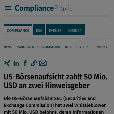
Compliance Praxis
Servicenavigation
Navigation
COMPLIANCE
ESG
EVENTS
INSIDER
NEWS
MANAGEMENT & ORGANISATION
RECHT & HAFTUNG
INTERNATION
Seiteninhalt
Artikel auf Xing teilen
Artikel auf linkedIn teilen
Artikel auf Facebook teilen
Artikellink kopieren
Artikel per Mail teilen
US-Börsenaufsicht zahlt 50 Mio.
USD an zwei Hinweisgeber
Die US-Börsenaufsicht SEC (Securities and
Exchange Commission) hat zwei Whistleblower
mit 50 Mio. USD belohnt, deren Informationen