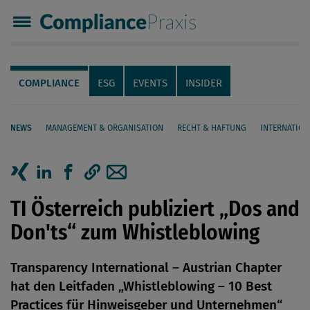
Compliance Praxis
Servicenavigation
Navigation
COMPLIANCE
ESG
EVENTS
INSIDER
NEWS
MANAGEMENT & ORGANISATION
RECHT & HAFTUNG
INTERNATION
Seiteninhalt
Artikel auf Xing teilen
Artikel auf linkedIn teilen
Artikel auf Facebook teilen
Artikellink kopieren
Artikel per Mail teilen
TI Österreich publiziert „Dos and
Don'ts“ zum Whistleblowing
Transparency International – Austrian Chapter
hat den Leitfaden „Whistleblowing – 10 Best
Practices für Hinweisgeber und Unternehmen“