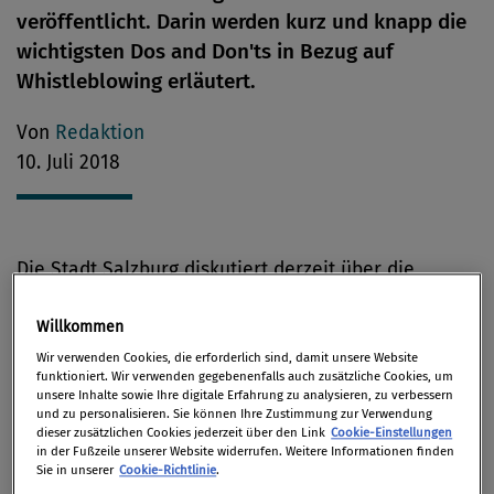
veröffentlicht. Darin werden kurz und knapp die
wichtigsten Dos and Don'ts in Bezug auf
Whistleblowing erläutert.
Von
Redaktion
10. Juli 2018
Die Stadt Salzburg diskutiert derzeit über die
Einrichtung einer Plattform für anonyme Hinweise,
um Missstände in der Verwaltung aufdecken zu
Willkommen
können. Transparency International – Austrian
Wir verwenden Cookies, die erforderlich sind, damit unsere Website
funktioniert. Wir verwenden gegebenenfalls auch zusätzliche Cookies, um
Chapter (TI-AC) ist davon überzeugt, dass anonyme
unsere Inhalte sowie Ihre digitale Erfahrung zu analysieren, zu verbessern
und zu personalisieren. Sie können Ihre Zustimmung zur Verwendung
Hinweisgebersysteme eine wesentliche Rolle in der
dieser zusätzlichen Cookies jederzeit über den Link
Cookie-Einstellungen
Förderung korruptionsresistenter Integritätssysteme
in der Fußzeile unserer Website widerrufen. Weitere Informationen finden
Sie in unserer
Cookie-Richtlinie
.
im öffentlichen wie auch privaten Sektor spielen.