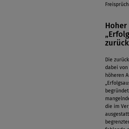
Freisprüch
Hoher
„Erfol
zurüc
Die zurüc
dabei von
höheren A
„Erfolgsau
begründet
mangelnde
die im Ver
ausgestat
begrenzte