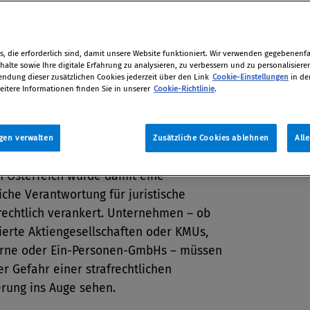
 Staatsanwaltschaften, aber auch von
ventivwirkung in den Unternehmen.
tion
, die erforderlich sind, damit unsere Website funktioniert. Wir verwenden gegebenenfal
alte sowie Ihre digitale Erfahrung zu analysieren, zu verbessern und zu personalisiere
14
dung dieser zusätzlichen Cookies jederzeit über den Link
Cookie-Einstellungen
in de
eitere Informationen finden Sie in unserer
Cookie-Richtlinie
.
 1. 1. 2006 trat das
gen verwalten
Zusätzliche Cookies ablehnen
All
rantwortlichkeitsgesetz (VbVG) in Kraft.
n Österreich wurde damit eine
liche Verantwortung für juristische
rechtlich verankert. Unternehmen – ob
ierte Aktiengesellschaften oder KMUs,
rne oder Ein-Personen-GmbHs – müssen
r Gefahr einer strafrechtlichen
erung ins Auge sehen.