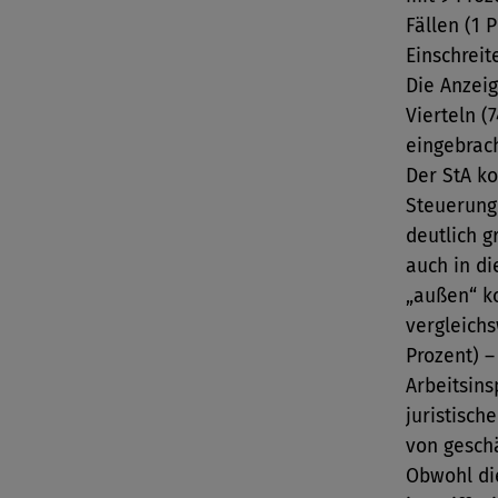
Fällen (1 
Einschreit
Die Anzei
Vierteln (
eingebrach
Der StA ko
Steuerung
deutlich g
auch in di
„außen“ k
vergleich
Prozent) 
Arbeitsin
juristisch
von geschä
Obwohl di