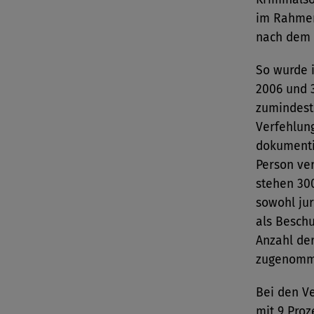
im Rahmen 
nach dem 
So wurde 
2006 und 3
zumindest
Verfehlun
dokumentie
Person ver
stehen 30
sowohl jur
als Beschu
Anzahl der
zugenomm
Bei den V
mit 9 Proz