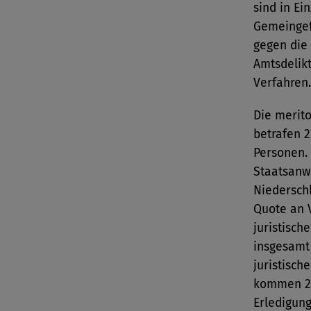
sind in Ei
Gemeingef
gegen die
Amtsdelik
Verfahren.
Die merit
betrafen 2
Personen.
Staatsanwa
Niederschl
Quote an 
juristisch
insgesamt 
juristisc
kommen 25
Erledigung