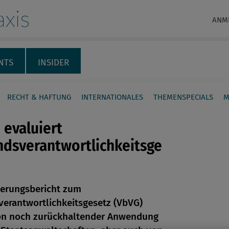
xis
ANM
NTS
INSIDER
RECHT & HAFTUNG
INTERNATIONALES
THEMENSPECIALS
M
 evaluiert
dsverantwortlichkeitsge
en
ierungsbericht zum
erantwortlichkeitsgesetz (VbVG)
len
von noch zurückhaltender Anwendung