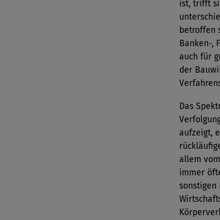
ist, triff
unterschi
betroffen
Banken-, 
auch für 
der Bauwir
Verfahrens
Das Spektr
Verfolgung
aufzeigt, 
rückläufig
allem vom
immer öft
sonstigen 
Wirtschaft
Körperver