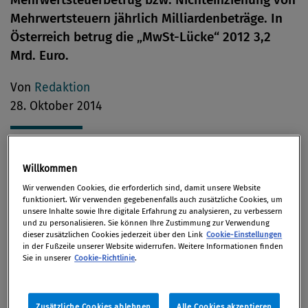
Mehrwertsteuern jährlich Milliardenbeträge. In
Österreich betrug die „MwSt-Lücke“ 2012 3,2
Mrd. Euro.
Von
Redaktion
28. Oktober 2014
Willkommen
Laut einer Studie der EU-Kommission über die
Wir verwenden Cookies, die erforderlich sind, damit unsere Website
sogenannte MwSt-Lücke belaufen sich die auf die
funktioniert. Wir verwenden gegebenenfalls auch zusätzliche Cookies, um
Nichteinhaltung von Vorschriften oder die
unsere Inhalte sowie Ihre digitale Erfahrung zu analysieren, zu verbessern
und zu personalisieren. Sie können Ihre Zustimmung zur Verwendung
Nichteinziehung zurückzuführenden
dieser zusätzlichen Cookies jederzeit über den Link
Cookie-Einstellungen
Mindereinnahmen bei der Mehrwertsteuer 2012 auf
in der Fußzeile unserer Website widerrufen. Weitere Informationen finden
Sie in unserer
Cookie-Richtlinie
.
schätzungsweise 177 Mrd. Euro. Das entspricht 16
Prozent der gesamten, in 26 Mitgliedstaaten
erwarteten MwSt-Einnahmen.
Zusätzliche Cookies ablehnen
Alle Cookies akzeptieren