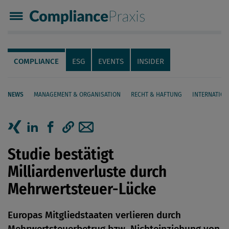
Compliance Praxis
Servicenavigation
Navigation
COMPLIANCE
ESG
EVENTS
INSIDER
NEWS
MANAGEMENT & ORGANISATION
RECHT & HAFTUNG
INTERNATION
Seiteninhalt
Artikel auf Xing teilen
Artikel auf linkedIn teilen
Artikel auf Facebook teilen
Artikellink kopieren
Artikel per Mail teilen
Studie bestätigt
Milliardenverluste durch
Mehrwertsteuer-Lücke
Europas Mitgliedstaaten verlieren durch
Mehrwertsteuerbetrug bzw. Nichteinziehung von