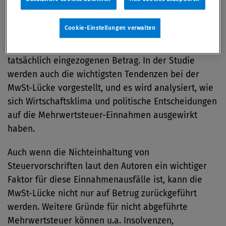
Die Studie enthält detaillierte Daten über die
Cookie-Einstellungen verwalten
Differenz zwischen der geschuldeten
Mehrwertsteuer und dem 2012 in 26 Mitgliedstaaten
tatsächlich eingezogenen Betrag. In der Studie
werden auch die wichtigsten Tendenzen bei der
MwSt-Lücke vorgestellt, und es wird analysiert, wie
sich Wirtschaftsklima und politische Entscheidungen
auf die Mehrwertsteuer-Einnahmen ausgewirkt
haben.
Auch wenn die Nichteinhaltung von
Steuervorschriften laut den Autoren ein wichtiger
Faktor für diese Einnahmenausfälle ist, kann die
MwSt-Lücke nicht nur auf Betrug zurückgeführt
werden. Weitere Gründe für nicht abgeführte
Mehrwertsteuer können u.a. Insolvenzen,