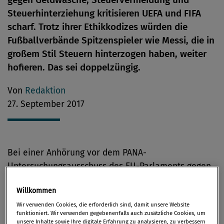
Steuerhinterziehung kritisieren UEFA und FIFA
scharf. Trotz ihrer Ethikkodizes würden die
Fußballverbände Spitzenspieler wie Messi, die in
großem Stil Steuern hinterzogen haben, weiter
hofieren. Das sei doppelzüngig.
Von
Redaktion
27. September 2017
Bei einer Anhörung vor dem PANA-
Untersuchungsausschuss des EU-Parlaments gegen
Geldwäsche, Steuervermeidung und
Willkommen
Steuerhinterziehung weigerten sich Vertreter des
Wir verwenden Cookies, die erforderlich sind, damit unsere Website
europäischen Fußballverbands UEFA und des
funktioniert. Wir verwenden gegebenenfalls auch zusätzliche Cookies, um
Weltfußballverbands FIFA Fußballspieler öffentlich
unsere Inhalte sowie Ihre digitale Erfahrung zu analysieren, zu verbessern