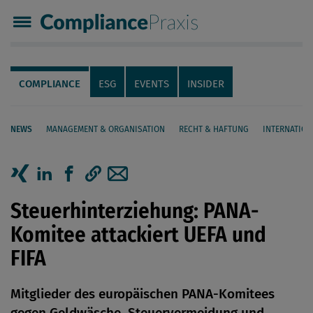
Compliance Praxis
Servicenavigation
Navigation
COMPLIANCE
ESG
EVENTS
INSIDER
NEWS
MANAGEMENT & ORGANISATION
RECHT & HAFTUNG
INTERNATION
Seiteninhalt
Artikel auf Xing teilen
Artikel auf linkedIn teilen
Artikel auf Facebook teilen
Artikellink kopieren
Artikel per Mail teilen
Steuerhinterziehung: PANA-
Komitee attackiert UEFA und
FIFA
Mitglieder des europäischen PANA-Komitees
gegen Geldwäsche, Steuervermeidung und