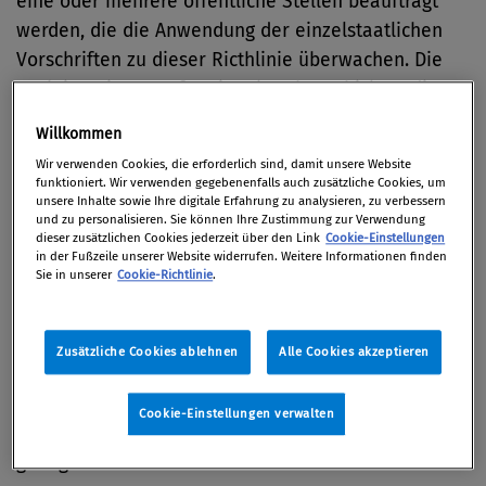
eine oder mehrere öffentliche Stellen beauftragt
werden, die die Anwendung der einzelstaatlichen
Vorschriften zu dieser Ricthlinie überwachen. Die
Funktion nimmt auf nationaler Ebene bislang die
Datenschutzkommission wahr.
Willkommen
Wir verwenden Cookies, die erforderlich sind, damit unsere Website
Die Verwaltungsgerichtsbarkeits-Novelle 2012 sieht
funktioniert. Wir verwenden gegebenenfalls auch zusätzliche Cookies, um
aber mit 1. 1. 2014 die Schaffung von
unsere Inhalte sowie Ihre digitale Erfahrung zu analysieren, zu verbessern
und zu personalisieren. Sie können Ihre Zustimmung zur Verwendung
Verwaltungsgerichten sowie die Auflösung von
dieser zusätzlichen Cookies jederzeit über den Link
Cookie-Einstellungen
unabhängigen Verwaltungsbehörden vor, darunter
in der Fußzeile unserer Website widerrufen. Weitere Informationen finden
Sie in unserer
Cookie-Richtlinie
.
auch der Datenschutzkommission. Überdies
entschied am 16. Oktober 2012 der Europäische
Gerichtshof (EuGH), dass die
Zusätzliche Cookies ablehnen
Alle Cookies akzeptieren
Datenschutzkommission nicht den europäischen
Vorgaben entspricht, da sie – weil dem
Cookie-Einstellungen verwalten
Bundeskanzleramt unterstellt – nicht unabhängig
genug sei.