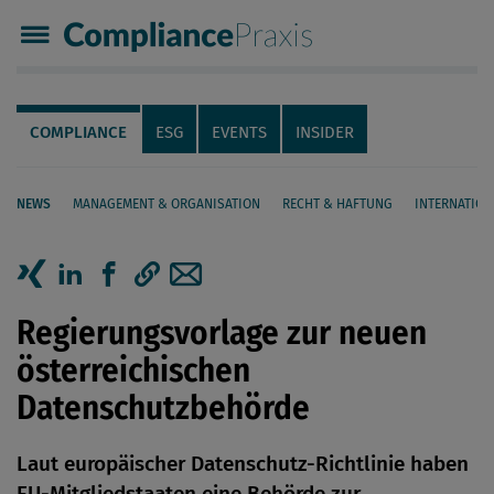
Compliance Praxis
Servicenavigation
Navigation
COMPLIANCE
ESG
EVENTS
INSIDER
NEWS
MANAGEMENT & ORGANISATION
RECHT & HAFTUNG
INTERNATION
Seiteninhalt
Artikel auf Xing teilen
Artikel auf linkedIn teilen
Artikel auf Facebook teilen
Artikellink kopieren
Artikel per Mail teilen
Regierungsvorlage zur neuen
österreichischen
Datenschutzbehörde
Laut europäischer Datenschutz-Richtlinie haben
EU-Mitgliedstaaten eine Behörde zur