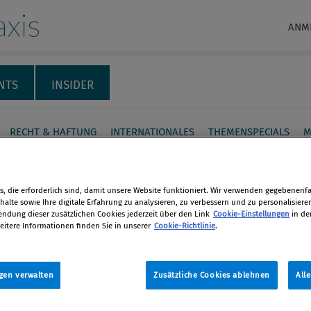
xis
ANM
NTS
INSIDER
RECHT & HAFTUNG
INTERNATIONALES
THEMENSPECIALS
M
elesen 4/2017
, die erforderlich sind, damit unsere Website funktioniert. Wir verwenden gegebenenfal
alte sowie Ihre digitale Erfahrung zu analysieren, zu verbessern und zu personalisiere
Rudolf Schwab
dung dieser zusätzlichen Cookies jederzeit über den Link
Cookie-Einstellungen
in de
eitere Informationen finden Sie in unserer
ber 2017 / Erschienen in Compliance
Cookie-Richtlinie
.
en
17, S. 46
gen verwalten
Zusätzliche Cookies ablehnen
All
len