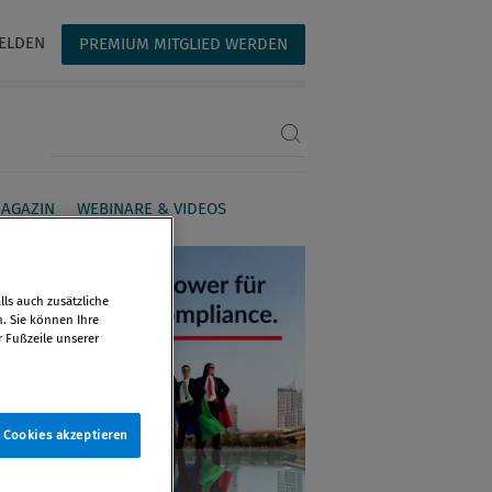
ELDEN
PREMIUM MITGLIED WERDEN
Suchbegriff eingeben
AGAZIN
WEBINARE & VIDEOS
ls auch zusätzliche
n. Sie können Ihre
r Fußzeile unserer
e Cookies akzeptieren