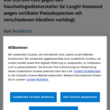
Haushaltsgerätehersteller De`Longhi-Kenwood
wegen vertikaler Preisabsprachen mit
verschiedenen Händlern verhängt.
Von
Redaktion
22. Februar 2017
Willkommen
Wir verwenden Cookies, die erforderlich sind, damit unsere Website
funktioniert. Wir verwenden gegebenenfalls auch zusätzliche Cookies, um
De`Longhi-Kenwood hat laut
unsere Inhalte sowie Ihre digitale Erfahrung zu analysieren, zu verbessern
und zu personalisieren. Sie können Ihre Zustimmung zur Verwendung
Bundeswettbewerbsbehörde (BWB) Mindestpreise
dieser zusätzlichen Cookies jederzeit über den Link
Cookie-Einstellungen
festgesetzt, die den Zweck verfolgten, ein
in der Fußzeile unserer Website widerrufen. Weitere Informationen finden
Sie in unserer
Cookie-Richtlinie
.
Mindestverkaufspreisniveau bei den Händlern zu
erreichen. Weiter wurden Absprachen mit Händlern
über Beschränkungen des grenzüberschreitenden
Zusätzliche Cookies ablehnen
Alle Cookies akzeptieren
Handels sowie über ein generelles
Internetverkaufsverbot getroffen. Zu den