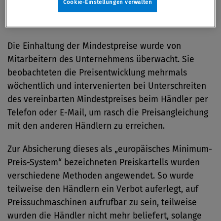
Cookie-Einstellungen verwalten
Zuwiderhandlungen kam es von Jänner 2006 bis
September 2015.
Die Einhaltung der Mindestpreise wurde von
Mitarbeitern des Unternehmens überwacht. Sie
beobachteten die Preisentwicklung mehrmals
wöchentlich und intervenierten bei Unterschreiten
des vereinbarten Mindestpreises beim Händler per
Telefon oder E-Mail, um rasch die Preisangleichung
mit den anderen Händlern zu erreichen.
Zur Absicherung dieses als „europäisches Minimum-
Preis-System“ bezeichneten Preiskartells wurden
verschiedene Methoden angewendet. So wurde
teilweise den Händlern ein Verbot auferlegt, auf
Preissuchmaschinen aufrufbar zu sein, teilweise
wurden die Händler nicht mehr beliefert, solange