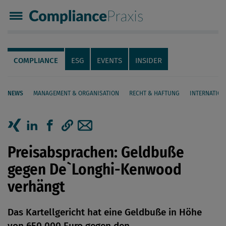
Compliance Praxis
Servicenavigation
Navigation
COMPLIANCE
ESG
EVENTS
INSIDER
NEWS
MANAGEMENT & ORGANISATION
RECHT & HAFTUNG
INTERNATION
Seiteninhalt
Artikel auf Xing teilen
Artikel auf linkedIn teilen
Artikel auf Facebook teilen
Artikellink kopieren
Artikel per Mail teilen
Preisabsprachen: Geldbuße
gegen De`Longhi-Kenwood
verhängt
Das Kartellgericht hat eine Geldbuße in Höhe
von 650.000 Euro gegen den