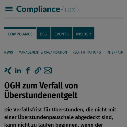
Compliance Praxis
Servicenavigation
Navigation
COMPLIANCE
ESG
EVENTS
INSIDER
NEWS
MANAGEMENT & ORGANISATION
RECHT & HAFTUNG
INTERNATION
Seiteninhalt
Artikel auf Xing teilen
Artikel auf linkedIn teilen
Artikel auf Facebook teilen
Artikellink kopieren
Artikel per Mail teilen
OGH zum Verfall von
Überstundenentgelt
Die Verfallsfrist für Überstunden, die nicht mit
einer Überstundenpauschale abgedeckt sind,
kann nicht zu laufen beginnen, wenn der