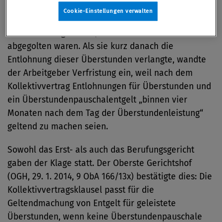
Durchrechnungszeitraum festzulegen. Bis zum Ende
Cookie-Einstellungen verwalten
ihres Dienstverhältnisses hatte sie zahlreiche
Überstunden geleistet, die mit der Pauschale nicht
abgegolten waren. Als sie kurz danach die
Entlohnung dieser Überstunden verlangte, wandte
der Arbeitgeber Verfristung ein, weil nach dem
Kollektivvertrag Entlohnungen für Überstunden und
ein Überstundenpauschalentgelt „binnen vier
Monaten nach dem Tag der Überstundenleistung“
geltend zu machen seien.
Sowohl das Erst- als auch das Berufungsgericht
gaben der Klage statt. Der Oberste Gerichtshof
(OGH, 29. 1. 2014, 9 ObA 166/13x) bestätigte dies: Die
Kollektivvertragsklausel passt für die
Geltendmachung von Entgelt für geleistete
Überstunden, wenn keine Überstundenpauschale