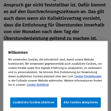
Anspruch gar nicht feststellbar ist. Dafür kommt
es auf den Durchrechnungszeitraum an. Das gilt
auch dann wenn ein Kollektivvertrag vorsieht,
dass die Entlohnung für Überstunden innerhalb
von vier Monaten nach dem Tag der
Überstundenleistung geltend zu machen ist.
Von
Redaktion
Willkommen
14. März 2014
Wir verwenden Cookies, die erforderlich sind, damit unsere Website
funktioniert. Wir verwenden gegebenenfalls auch zusätzliche Cookies, um
unsere Inhalte sowie Ihre digitale Erfahrung zu analysieren, zu verbessern
und zu personalisieren. Sie können Ihre Zustimmung zur Verwendung
dieser zusätzlichen Cookies jederzeit über den Link
Cookie-Einstellungen
Die Klägerin war beim beklagten Arbeitgeber von
in der Fußzeile unserer Website widerrufen. Weitere Informationen finden
Sie in unserer
Cookie-Richtlinie
.
Februar bis November 2010 als Assistentin der
Geschäftsführung beschäftigt. Sie hatte mit der
Beklagten eine Überstundenpauschale vereinbart,
Zusätzliche Cookies ablehnen
Alle Cookies akzeptieren
ohne jedoch einen bestimmten