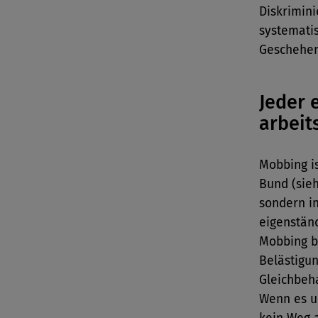
Diskrimini
systemati
Geschehen
Jeder 
arbeit
Mobbing is
Bund (sieh
sondern in
eigenstän
Mobbing bi
Belästigu
Gleichbeha
Wenn es u