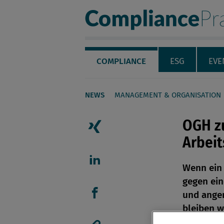
Compliance Pra
Servicenavigation
Navigation
COMPLIANCE
ESG
EVE
NEWS
MANAGEMENT & ORGANISATION
Seiteninhalt
OGH z
Arbeit
Artikel auf Xing teilen
Wenn ein
Artikel auf linkedIn teil
gegen ein
und angem
Artikel auf Facebook tei
bleiben w
treffende