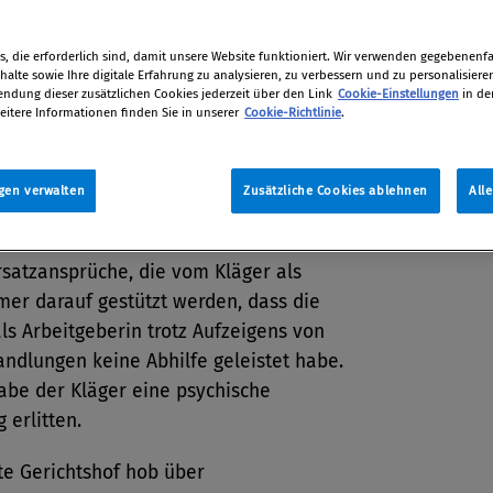
 Oberste Gerichtshof (OGH) in einem
Urteil hin.
, die erforderlich sind, damit unsere Website funktioniert. Wir verwenden gegebenenfal
alte sowie Ihre digitale Erfahrung zu analysieren, zu verbessern und zu personalisiere
dung dieser zusätzlichen Cookies jederzeit über den Link
Cookie-Einstellungen
in de
tion
eitere Informationen finden Sie in unserer
Cookie-Richtlinie
.
ber 2012
gen verwalten
Zusätzliche Cookies ablehnen
All
d des Verfahrens sind
satzansprüche, die vom Kläger als
mer darauf gestützt werden, dass die
ls Arbeitgeberin trotz Aufzeigens von
ndlungen keine Abhilfe geleistet habe.
abe der Kläger eine psychische
 erlitten.
te Gerichtshof hob über