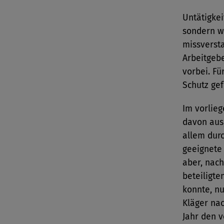
Untätigkei
sondern wi
missverst
Arbeitgebe
vorbei. Fü
Schutz gef
Im vorlieg
davon aus,
allem durc
geeignete
aber, nac
beteiligte
konnte, nu
Kläger na
Jahr den v