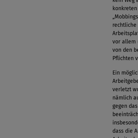
kein Weg 
konkreten
„Mobbingsa
rechtlich
Arbeitspla
vor allem 
von den be
Pflichten 
Ein möglic
Arbeitgebe
verletzt w
nämlich a
gegen das 
beeinträch
insbesond
dass die 