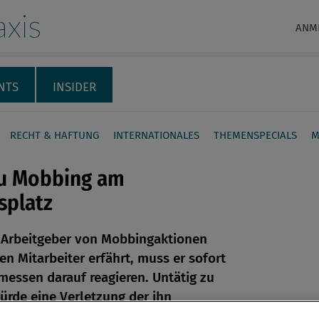
xis
ANM
NTS
INSIDER
RECHT & HAFTUNG
INTERNATIONALES
THEMENSPECIALS
M
u Mobbing am
splatz
 Arbeitgeber von Mobbingaktionen
en
en Mitarbeiter erfährt, muss er sofort
essen darauf reagieren. Untätig zu
len
ürde eine Verletzung der ihn
n Fürsorgepflicht bedeuten. Darauf