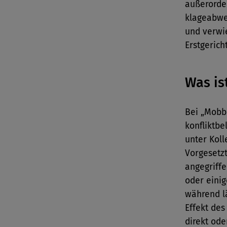
außerorden
klageabwe
und verwie
Erstgerich
Was is
Bei „Mobb
konfliktb
unter Kol
Vorgesetz
angegriffe
oder einig
während l
Effekt des
direkt ode