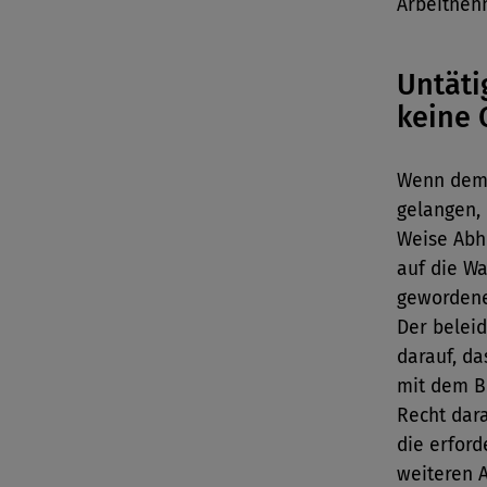
Arbeitneh
Untäti
keine 
Wenn dem 
gelangen,
Weise Abhi
auf die Wa
gewordene
Der belei
darauf, da
mit dem Be
Recht dara
die erford
weiteren A