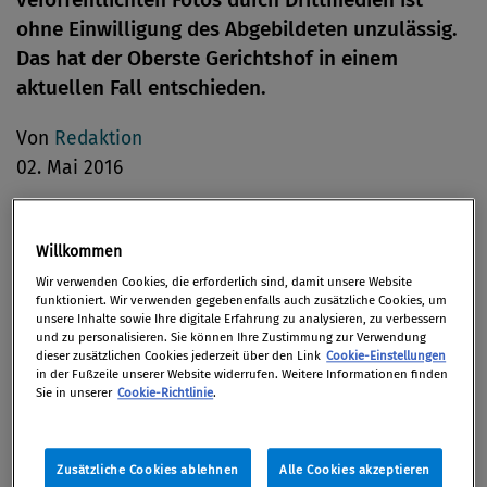
ohne Einwilligung des Abgebildeten unzulässig.
Das hat der Oberste Gerichtshof in einem
aktuellen Fall entschieden.
Von
Redaktion
02. Mai 2016
Willkommen
Die Klägerin hatte Fotos von sich auf Facebook
Wir verwenden Cookies, die erforderlich sind, damit unsere Website
gepostet. Die beklagte Medieninhaberin
funktioniert. Wir verwenden gegebenenfalls auch zusätzliche Cookies, um
unsere Inhalte sowie Ihre digitale Erfahrung zu analysieren, zu verbessern
veröffentlichte diese Fotos auf ihren Websites. Ein
und zu personalisieren. Sie können Ihre Zustimmung zur Verwendung
dieser zusätzlichen Cookies jederzeit über den Link
Cookie-Einstellungen
Foto war auch dahin manipuliert, dass darauf eine
in der Fußzeile unserer Website widerrufen. Weitere Informationen finden
die Klägerin küssende zweite Frau hinzukopiert war.
Sie in unserer
Cookie-Richtlinie
.
Im Kommentartext wurde der Klägerin eine
bestimmte sexuelle Ausrichtung unterstellt.
Zusätzliche Cookies ablehnen
Alle Cookies akzeptieren