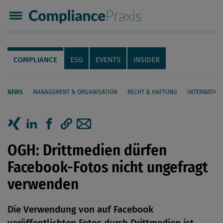
Compliance Praxis
Servicenavigation
Navigation
COMPLIANCE
ESG
EVENTS
INSIDER
NEWS
MANAGEMENT & ORGANISATION
RECHT & HAFTUNG
INTERNATION
Seiteninhalt
Artikel auf Xing teilen
Artikel auf linkedIn teilen
Artikel auf Facebook teilen
Artikellink kopieren
Artikel per Mail teilen
OGH: Drittmedien dürfen
Facebook-Fotos nicht ungefragt
verwenden
Die Verwendung von auf Facebook
veröffentlichten Fotos durch Drittmedien ist