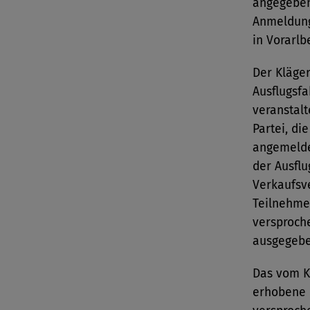
angegeben
Anmeldung
in Vorarlb
Der Kläge
Ausflugsfa
veranstalt
Partei, di
angemelde
der Ausflu
Verkaufsv
Teilnehme
versproch
ausgegebe
Das vom K
erhobene 