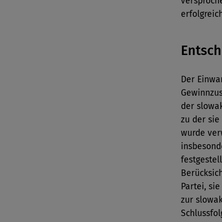
versproche
erfolgreich
Entsc
Der Einwan
Gewinnzus
der slowa
zu der sie
wurde ver
insbesond
festgestel
Berücksic
Partei, si
zur slowak
Schlussfo