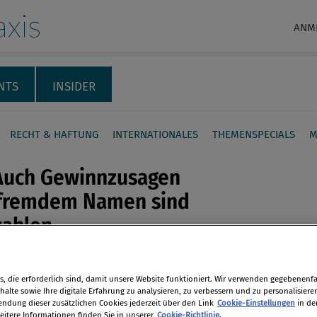
xis
ANM
NTS
INSIDER
RECHT & HAFTUNG
INTERNATIONALES
THEMENSPECIALS
M
Auch Gewinnzusagen
 fremdem Namen sind
zahlen
en
ch ein Vorarlberger Kaffeefahrt-
ter verrechnet: Er muss einem
, die erforderlich sind, damit unsere Website funktioniert. Wir verwenden gegebenenfal
alte sowie Ihre digitale Erfahrung zu analysieren, zu verbessern und zu personalisiere
len
r den vesprochenen „Geldpreis“ von
dung dieser zusätzlichen Cookies jederzeit über den Link
Cookie-Einstellungen
in de
eitere Informationen finden Sie in unserer
Cookie-Richtlinie
.