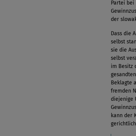
Partei be
Gewinnzus
der slowak
Dass die 
selbst sta
sie die Au
selbst ver
im Besitz 
gesandten
Beklagte 
fremden Na
diejenige
Gewinnzus
kann der 
gerichtlic