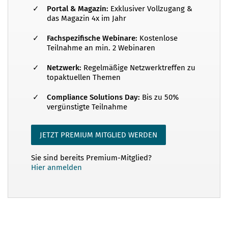
Portal & Magazin:
Exklusiver Vollzugang &
Interessenvertreter in Verbänden müssen
das Magazin 4x im Jahr
spätestens dann ihre Tätigkeit weit stärker als
Fachspezifische Webinare:
Kostenlose
bisher offenlegen und – etwa durch die Eintragung
Teilnahme an min. 2 Webinaren
in ein entsprechendes Register – transparent
machen. Compliance Praxis hat die Entstehung
Netzwerk:
Regelmäßige Netzwerktreffen zu
topaktuellen Themen
dieses Gesetzes, ebenso wie des gesamten
„Transparenzpakets“, seit den Anfänge...
Compliance Solutions Day:
Bis zu 50%
vergünstigte Teilnahme
JETZT PREMIUM MITGLIED WERDEN
Sie sind bereits Premium-Mitglied?
Hier anmelden