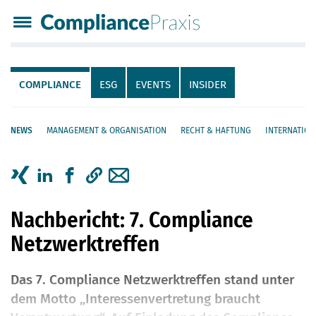
Compliance Praxis
Servicenavigation
Navigation
COMPLIANCE
ESG
EVENTS
INSIDER
NEWS
MANAGEMENT & ORGANISATION
RECHT & HAFTUNG
INTERNATION
Seiteninhalt
Artikel auf Xing teilen
Artikel auf linkedIn teilen
Artikel auf Facebook teilen
Artikellink kopieren
Artikel per Mail teilen
Nachbericht: 7. Compliance
Netzwerktreffen
Das 7. Compliance Netzwerktreffen stand unter
dem Motto „Interessenvertretung braucht