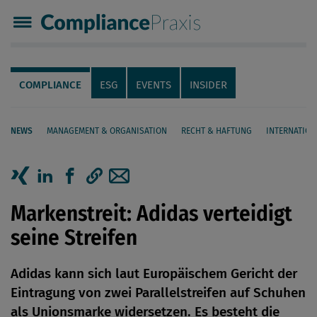
Compliance Praxis
Servicenavigation
Navigation
COMPLIANCE
ESG
EVENTS
INSIDER
NEWS
MANAGEMENT & ORGANISATION
RECHT & HAFTUNG
INTERNATION
Seiteninhalt
Artikel auf Xing teilen
Artikel auf linkedIn teilen
Artikel auf Facebook teilen
Artikellink kopieren
Artikel per Mail teilen
Markenstreit: Adidas verteidigt
seine Streifen
Adidas kann sich laut Europäischem Gericht der
Eintragung von zwei Parallelstreifen auf Schuhen
als Unionsmarke widersetzen. Es besteht die