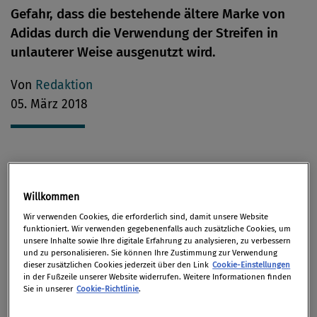
Gefahr, dass die bestehende ältere Marke von
Adidas durch die Verwendung der Streifen in
unlauterer Weise ausgenutzt wird.
Von
Redaktion
05. März 2018
In den Jahren 2009 und 2011 beantragte das
belgische Unternehmen Shoe Branding Europe beim
Willkommen
Amt der Europäischen Union für geistiges Eigentum
Wir verwenden Cookies, die erforderlich sind, damit unsere Website
(EUIPO) die Eintragung von zwei Unionsmarken
funktioniert. Wir verwenden gegebenenfalls auch zusätzliche Cookies, um
unsere Inhalte sowie Ihre digitale Erfahrung zu analysieren, zu verbessern
(Illustration unten links), eine davon für
und zu personalisieren. Sie können Ihre Zustimmung zur Verwendung
dieser zusätzlichen Cookies jederzeit über den Link
Cookie-Einstellungen
Schuhwaren, die andere für Sicherheits- und
in der Fußzeile unserer Website widerrufen. Weitere Informationen finden
Schutzschuhe. Das deutsche Unternehmen Adidas
Sie in unserer
Cookie-Richtlinie
.
widersprach der Eintragung. Es berief sich u.a. auf