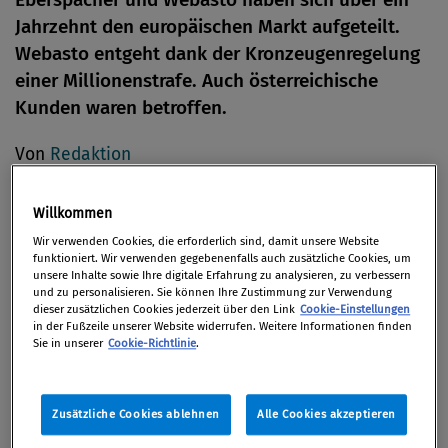
Jahrzehnt den europäischen Markt aufgeteilt.
Webasto entgeht dank der Kronzeugenregelung
einer Millionenstrafe. Auch österreichische
Kunden waren betroffen.
Von
Redaktion
18. Juni 2015
Willkommen
Wir verwenden Cookies, die erforderlich sind, damit unsere Website
funktioniert. Wir verwenden gegebenenfalls auch zusätzliche Cookies, um
Die Europäische Kommission hat im Rahmen einer
unsere Inhalte sowie Ihre digitale Erfahrung zu analysieren, zu verbessern
und zu personalisieren. Sie können Ihre Zustimmung zur Verwendung
kartellrechtlichen Untersuchung festgestellt, dass
dieser zusätzlichen Cookies jederzeit über den Link
Cookie-Einstellungen
in der Fußzeile unserer Website widerrufen. Weitere Informationen finden
die beiden deutschen Automobilzulieferer
Sie in unserer
Cookie-Richtlinie
.
Eberspächer und Webasto durch Preisabsprachen
und die Aufteilung der Kunden für
kraftstoffbetriebene Standheizungen und Zuheizer
Zusätzliche Cookies ablehnen
Alle Cookies akzeptieren
gegen EU-Kartellrecht verstoßen haben.