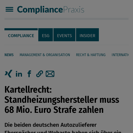
Compliance Praxis
Servicenavigation
Navigation
COMPLIANCE
ESG
EVENTS
INSIDER
NEWS
MANAGEMENT & ORGANISATION
RECHT & HAFTUNG
INTERNATION
Seiteninhalt
Artikel auf Xing teilen
Artikel auf linkedIn teilen
Artikel auf Facebook teilen
Artikellink kopieren
Artikel per Mail teilen
Kartellrecht:
Standheizungshersteller muss
68 Mio. Euro Strafe zahlen
Die beiden deutschen Autozulieferer
Eberspächer und Webasto haben sich über ein