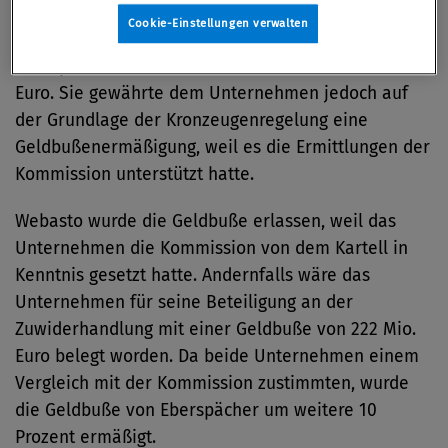
Cookie-Einstellungen verwalten
Die Kommission ahndete die Kartellbeteiligung von
Eberspächer mit einer Geldbuße von 68.175.000
Euro. Sie gewährte dem Unternehmen jedoch auf
der Grundlage der Kronzeugenregelung eine
Geldbußenermäßigung, weil es die Ermittlungen der
Kommission unterstützt hatte.
Webasto wurde die Geldbuße erlassen, weil das
Unternehmen die Kommission von dem Kartell in
Kenntnis gesetzt hatte. Andernfalls wäre das
Unternehmen für seine Beteiligung an der
Zuwiderhandlung mit einer Geldbuße von 222 Mio.
Euro belegt worden. Da beide Unternehmen einem
Vergleich mit der Kommission zustimmten, wurde
die Geldbuße von Eberspächer um weitere 10
Prozent ermäßigt.