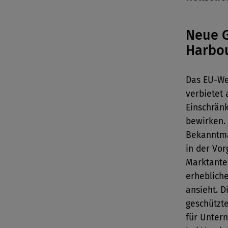
Neue G
Harbo
Das EU-We
verbietet 
Einschrän
bewirken.
Bekanntma
in der Vo
Marktantei
erheblich
ansieht. 
geschützt
für Unter