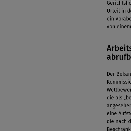
Gerichtsh
Urteil in 
ein Vorabe
von einem 
Arbeit
abrufb
Der Bekan
Kommission
Wettbewer
die als „
angesehen
eine Aufs
die nach 
Beschränk