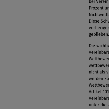
bei Verei
Prozent u
Nichtwettb
Diese Sch
vorherige
geblieben.
Die wichti
Vereinbar
Wettbewer
wettbewer
nicht als
werden kö
Wettbewer
Artikel 10
Vereinbar
unter dies