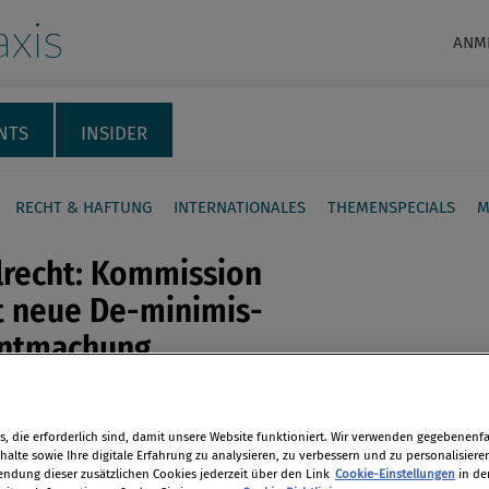
xis
ANM
NTS
INSIDER
RECHT & HAFTUNG
INTERNATIONALES
THEMENSPECIALS
M
lrecht: Kommission
t neue De-minimis-
ntmachung
en
äische Kommission hat eine neue De-
ekanntmachung erlassen, in der sie
, die erforderlich sind, damit unsere Website funktioniert. Wir verwenden gegebenenfal
len
alte sowie Ihre digitale Erfahrung zu analysieren, zu verbessern und zu personalisiere
unter welchen Voraussetzungen
dung dieser zusätzlichen Cookies jederzeit über den Link
Cookie-Einstellungen
in de