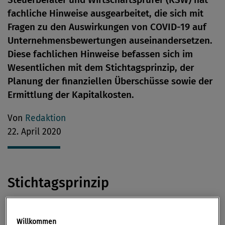
fachliche Hinweise ausgearbeitet, die sich mit
Fragen zu den Auswirkungen von COVID-19 auf
Unternehmensbewertungen auseinandersetzen.
Diese fachlichen Hinweise befassen sich im
Wesentlichen mit dem Stichtagsprinzip, der
Planung der finanziellen Überschüsse sowie der
Ermittlung der Kapitalkosten.
Von
Redaktion
22. April 2020
Stichtagsprinzip
Unternehmenswerte sind zeitpunktbezogen und
Willkommen