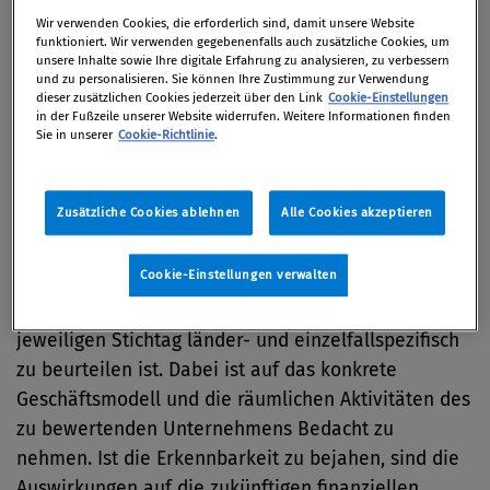
werden stets für einen bestimmten
Wir verwenden Cookies, die erforderlich sind, damit unsere Website
Bewertungsstichtag festgestellt. Die Höhe des
funktioniert. Wir verwenden gegebenenfalls auch zusätzliche Cookies, um
Unternehmenswerts hängt demnach entscheidend
unsere Inhalte sowie Ihre digitale Erfahrung zu analysieren, zu verbessern
und zu personalisieren. Sie können Ihre Zustimmung zur Verwendung
von den Verhältnissen am Bewertungsstichtag ab.
dieser zusätzlichen Cookies jederzeit über den Link
Cookie-Einstellungen
in der Fußzeile unserer Website widerrufen. Weitere Informationen finden
Sie in unserer
Cookie-Richtlinie
.
Für Bewertungsstichtage bis zum 31. Dezember 2019
waren die globalen Auswirkungen von COVID-19
nach Ansicht der Arbeitsgruppe noch nicht mit
Zusätzliche Cookies ablehnen
Alle Cookies akzeptieren
hinreichender Wahrscheinlichkeit zu erwarten.
Cookie-Einstellungen verwalten
Für Bewertungsstichtage nach dem 31. Dezember
2019 gilt grundsätzlich, dass die Erkennbarkeit zum
jeweiligen Stichtag länder- und einzelfallspezifisch
zu beurteilen ist. Dabei ist auf das konkrete
Geschäftsmodell und die räumlichen Aktivitäten des
zu bewertenden Unternehmens Bedacht zu
nehmen. Ist die Erkennbarkeit zu bejahen, sind die
Auswirkungen auf die zukünftigen finanziellen