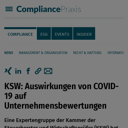
Compliance Praxis
Servicenavigation
Navigation
COMPLIANCE
ESG
EVENTS
INSIDER
NEWS
MANAGEMENT & ORGANISATION
RECHT & HAFTUNG
INTERNATION
Seiteninhalt
Artikel auf Xing teilen
Artikel auf linkedIn teilen
Artikel auf Facebook teilen
Artikellink kopieren
Artikel per Mail teilen
KSW: Auswirkungen von COVID-
19 auf
Unternehmensbewertungen
Eine Expertengruppe der Kammer der
Steuerberater und Wirtschaftsprüfer (KSW) hat