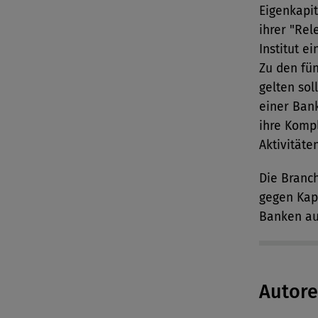
Eigenkapit
ihrer "Rel
Institut ei
Zu den fün
gelten sol
einer Ban
ihre Kompl
Aktivitäte
Die Branch
gegen Kap
Banken au
Autor