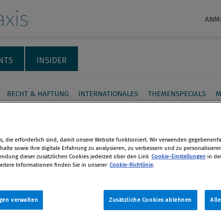
xis
ANM
NTS
INSIDER
RECHT & HAFTUNG
INTERNATIONALES
THEMENSPECIALS
M
sblatt: Kriterien für
emrelevante" Banken
, die erforderlich sind, damit unsere Website funktioniert. Wir verwenden gegebenenfal
alte sowie Ihre digitale Erfahrung zu analysieren, zu verbessern und zu personalisiere
legt
dung dieser zusätzlichen Cookies jederzeit über den Link
Cookie-Einstellungen
in de
eitere Informationen finden Sie in unserer
Cookie-Richtlinie
.
en
m Exklusivbericht des "Handelsblatt"
aseler Bankenausschusses fünf
gen verwalten
Zusätzliche Cookies ablehnen
All
len
 für die "Systemrelevanz" von Banken