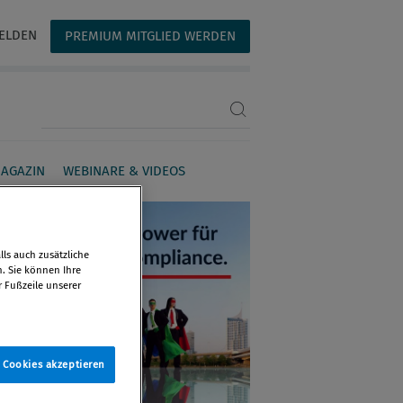
ELDEN
PREMIUM MITGLIED WERDEN
Suchbegriff eingeben
AGAZIN
WEBINARE & VIDEOS
ls auch zusätzliche
n. Sie können Ihre
r Fußzeile unserer
e Cookies akzeptieren