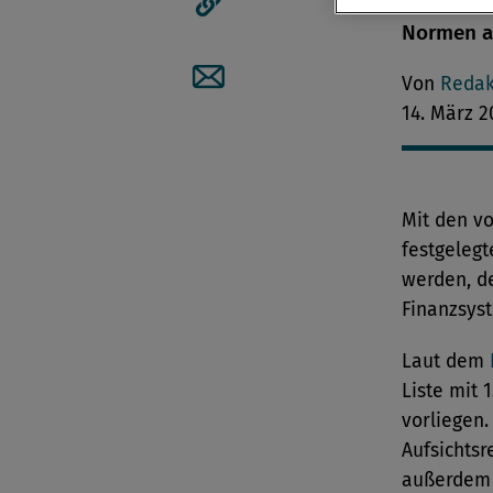
festgeleg
Normen a
Artikellink kopieren
Von
Redak
Artikel per Mail teilen
14. März 2
Mit den v
festgelegt
werden, d
Finanzsys
Laut dem
Liste mit 
vorliegen.
Aufsichtsr
außerdem 