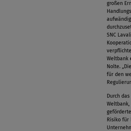
großen Er
Handlungs
aufwändig
durchzuse
SNC Laval
Kooperati
verpflicht
Weltbank e
Nolte. „Di
für den w
Regulierun
Durch das
Weltbank,
geförderte
Risiko für
Unternehm