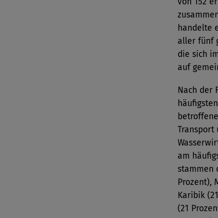
von 152 er
zusammen
handelte 
aller fünf
die sich i
auf gemei
Nach der 
häufigste
betroffen
Transport 
Wasserwirt
am häufig
stammen d
Prozent), 
Karibik (2
(21 Prozen