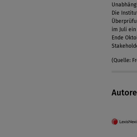
Unabhängi
Die Instit
Überprüfun
im Juli ei
Ende Okto
Stakeholde
(Quelle: F
Autor