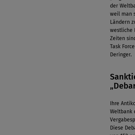
der Weltb
weil man s
Ländern z
westliche
Zeiten sin
Task Force
Deringer.
Sankti
„Deba
Ihre Antik
Weltbank 
Vergabesp
Diese Deb