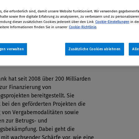
er 250 meist westliche Unternehmen
n Förderprogrammen ausgeschlossen,
, die erforderlich sind, damit unsere Website funktioniert. Wir verwenden gegebenenfal
rhebung der Kanzlei Freshfields
alte sowie Ihre digitale Erfahrung zu analysieren, zu verbessern und zu personalisiere
dung dieser zusätzlichen Cookies jederzeit über den Link
Cookie-Einstellungen
in de
 Deringer.
eitere Informationen finden Sie in unserer
Cookie-Richtlinie
.
tion
er 2013
gen verwalten
Zusätzliche Cookies ablehnen
All
nk hat seit 2008 über 200 Milliarden
zur Finanzierung von
gsprojekten bereitgestellt. Sie
 bei den geförderten Projekten die
g von Vergabemodalitäten sowie
en zur Betrugs- und
gsbekämpfung. Dabei geht die
n mit wachsender Schärfe vor, wie eine