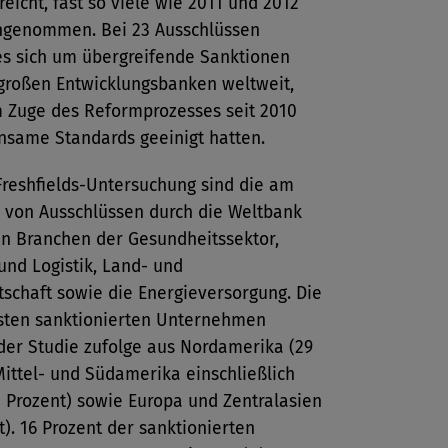
reicht, fast so viele wie 2011 und 2012
genommen. Bei 23 Ausschlüssen
es sich um übergreifende Sanktionen
 großen Entwicklungsbanken weltweit,
m Zuge des Reformprozesses seit 2010
nsame Standards geeinigt hatten.
Freshfields-Untersuchung sind die am
n von Ausschlüssen durch die Weltbank
en Branchen der Gesundheitssektor,
und Logistik, Land- und
schaft sowie die Energieversorgung. Die
sten sanktionierten Unternehmen
er Studie zufolge aus Nordamerika (29
Mittel- und Südamerika einschließlich
1 Prozent) sowie Europa und Zentralasien
t). 16 Prozent der sanktionierten