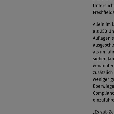
Untersuch
Freshfield
Allein im
als 250 U
Auflagen 
ausgeschl
als im Ja
sieben Ja
genannten
zusätzlich
weniger gr
überwiege
Complian
einzuführe
„Es gab Ze