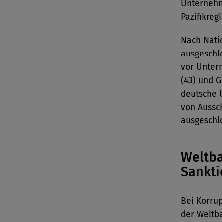
Unternehm
Pazifikregi
Nach Nati
ausgeschl
vor Unter
(43) und G
deutsche 
von Aussc
ausgeschl
Weltba
Sankti
Bei Korrup
der Weltb