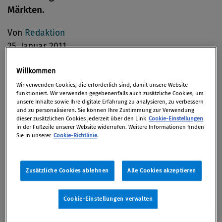
Märkten.
Von
Redaktion
25. Januar 2011
Willkommen
Wir verwenden Cookies, die erforderlich sind, damit unsere Website
Die Europäische Kommission hat ein Verfahren zu
funktioniert. Wir verwenden gegebenenfalls auch zusätzliche Cookies, um
unsere Inhalte sowie Ihre digitale Erfahrung zu analysieren, zu verbessern
einer von Telefónica und Portugal Telecom
und zu personalisieren. Sie können Ihre Zustimmung zur Verwendung
dieser zusätzlichen Cookies jederzeit über den Link
Cookie-Einstellungen
geschlossenen Vereinbarung eingeleitet, derzufolge
in der Fußzeile unserer Website widerrufen. Weitere Informationen finden
die beiden Unternehmen auf dem iberischen
Sie in unserer
Cookie-Richtlinie
.
Telekommunikationsmarkt nicht miteinander in
Wettbewerb treten werden. Die Vereinbarung wird
Zusätzliche Cookies ablehnen
Alle Cookies akzeptieren
nach Artikel 101 EU-Vertrag untersucht, laut dem
restriktive Geschäftspraktiken verboten sind.
Cookie-Einstellungen verwalten
Diese Vereinbarung war geschlossen worden, als