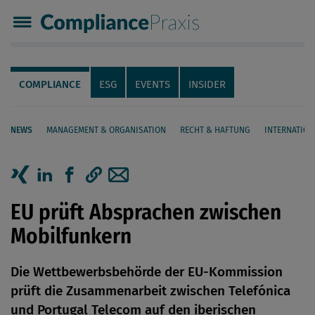
Compliance Praxis
Servicenavigation
Navigation
COMPLIANCE
ESG
EVENTS
INSIDER
NEWS
MANAGEMENT & ORGANISATION
RECHT & HAFTUNG
INTERNATION
Seiteninhalt
Artikel auf Xing teilen
Artikel auf linkedIn teilen
Artikel auf Facebook teilen
Artikellink kopieren
Artikel per Mail teilen
EU prüft Absprachen zwischen
Mobilfunkern
Die Wettbewerbsbehörde der EU-Kommission
prüft die Zusammenarbeit zwischen Telefónica
und Portugal Telecom auf den iberischen