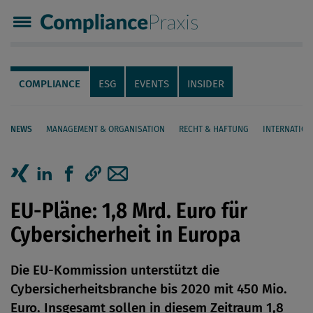
Compliance Praxis
Servicenavigation
Navigation
COMPLIANCE
ESG
EVENTS
INSIDER
NEWS
MANAGEMENT & ORGANISATION
RECHT & HAFTUNG
INTERNATION
Seiteninhalt
Artikel auf Xing teilen
Artikel auf linkedIn teilen
Artikel auf Facebook teilen
Artikellink kopieren
Artikel per Mail teilen
EU-Pläne: 1,8 Mrd. Euro für
Cybersicherheit in Europa
Die EU-Kommission unterstützt die
Cybersicherheitsbranche bis 2020 mit 450 Mio.
Euro. Insgesamt sollen in diesem Zeitraum 1,8