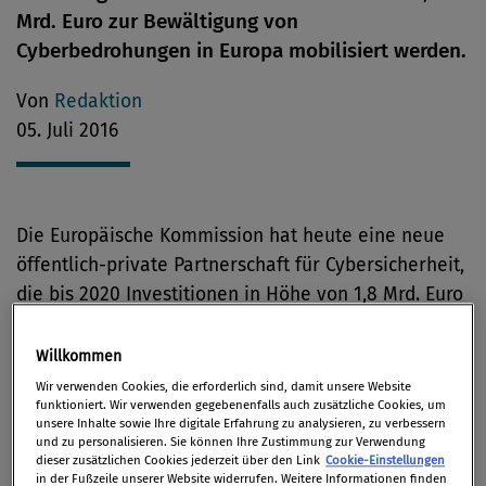
Mrd. Euro zur Bewältigung von
Cyberbedrohungen in Europa mobilisiert werden.
Von
Redaktion
05. Juli 2016
Die Europäische Kommission hat heute eine neue
öffentlich-private Partnerschaft für Cybersicherheit,
die bis 2020 Investitionen in Höhe von 1,8 Mrd. Euro
mobilisieren soll, gestartet. Diese Partnerschaft ist
eine von mehreren neuen Initiativen, die ergriffen
Willkommen
werden, um Europa besser gegen Cyberangriffe zu
Wir verwenden Cookies, die erforderlich sind, damit unsere Website
funktioniert. Wir verwenden gegebenenfalls auch zusätzliche Cookies, um
wappnen und die Wettbewerbsfähigkeit der
unsere Inhalte sowie Ihre digitale Erfahrung zu analysieren, zu verbessern
europäischen Cybersicherheitsbranche zu steigern.
und zu personalisieren. Sie können Ihre Zustimmung zur Verwendung
dieser zusätzlichen Cookies jederzeit über den Link
Cookie-Einstellungen
in der Fußzeile unserer Website widerrufen. Weitere Informationen finden