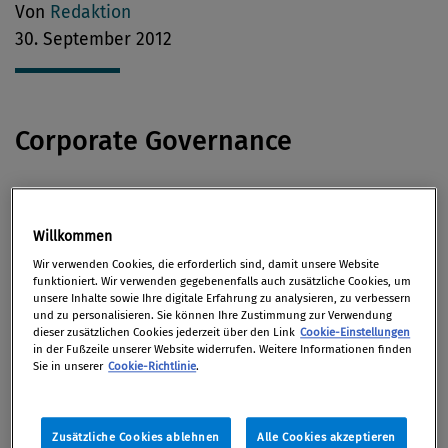
Von
Redaktion
30. September 2012
Corporate Governance
Frankreichs Staatspräsident François Hollande
möchte laut einem Bericht der
Financial Times
Willkommen
Deutschland
mit der deutschen Regierung eine
Wir verwenden Cookies, die erforderlich sind, damit unsere Website
Sperrminorität von 25 Prozent im fusionierten
funktioniert. Wir verwenden gegebenenfalls auch zusätzliche Cookies, um
unsere Inhalte sowie Ihre digitale Erfahrung zu analysieren, zu verbessern
EADS-BAE-Konzern
aufbauen. Damit hätten die
und zu personalisieren. Sie können Ihre Zustimmung zur Verwendung
Staaten eine Blockademöglichkeit bei
dieser zusätzlichen Cookies jederzeit über den Link
Cookie-Einstellungen
in der Fußzeile unserer Website widerrufen. Weitere Informationen finden
Schlüsselentscheidungen.
Sie in unserer
Cookie-Richtlinie
.
Antikorruption
Zusätzliche Cookies ablehnen
Alle Cookies akzeptieren