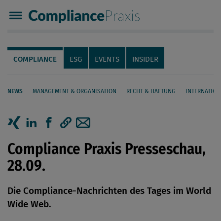
Compliance Praxis
Servicenavigation
Navigation
COMPLIANCE
ESG
EVENTS
INSIDER
NEWS
MANAGEMENT & ORGANISATION
RECHT & HAFTUNG
INTERNATION
Seiteninhalt
Artikel auf Xing teilen
Artikel auf linkedIn teilen
Artikel auf Facebook teilen
Artikellink kopieren
Artikel per Mail teilen
Compliance Praxis Presseschau,
28.09.
Die Compliance-Nachrichten des Tages im World
Wide Web.