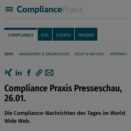
Compliance Praxis
Servicenavigation
Navigation
COMPLIANCE
ESG
EVENTS
INSIDER
NEWS
MANAGEMENT & ORGANISATION
RECHT & HAFTUNG
INTERNATION
Seiteninhalt
Artikel auf Xing teilen
Artikel auf linkedIn teilen
Artikel auf Facebook teilen
Artikellink kopieren
Artikel per Mail teilen
Compliance Praxis Presseschau,
26.01.
Die Compliance-Nachrichten des Tages im World
Wide Web.