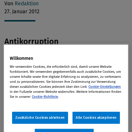
Von
Redaktion
27. Januar 2012
Antikorruption
Ab heute beginnt im
Korruptions-U-Ausschuss
mit
Willkommen
ersten Zeugeneinvernahmen die Aufarbeitung der
Wir verwenden Cookies, die erforderlich sind, damit unsere Website
funktioniert. Wir verwenden gegebenenfalls auch zusätzliche Cookies, um
Causa Telekom.
Untersucht wird unter anderem, ob
unsere Inhalte sowie Ihre digitale Erfahrung zu analysieren, zu verbessern
und zu personalisieren. Sie können Ihre Zustimmung zur Verwendung
sich Politiker von der Telekom kaufen ließen. Mit
dieser zusätzlichen Cookies jederzeit über den Link
Cookie-Einstellungen
dem ehemaligen Kabinettschef Karin Gastingers
in der Fußzeile unserer Website widerrufen. Weitere Informationen finden
Sie in unserer
Cookie-Richtlinie
.
(BZÖ) ist nun auch ein Korruptionsbekämpfer ins
Visier der Justiz geraten, berichtet
Die Presse.
Zusätzliche Cookies ablehnen
Alle Cookies akzeptieren
In einem Schwerpunkt zur
Korruptionsbekämpfung
untersucht die Tageszeitung
Südkurier,
wie Firmen