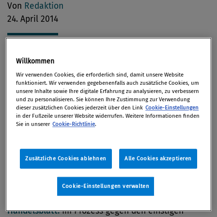
Von
Redaktion
24. April 2014
Willkommen
Managerhaftung
Wir verwenden Cookies, die erforderlich sind, damit unsere Website
funktioniert. Wir verwenden gegebenenfalls auch zusätzliche Cookies, um
unsere Inhalte sowie Ihre digitale Erfahrung zu analysieren, zu verbessern
Fast 13 Jahre nach der Pleite der
Internetfirma
und zu personalisieren. Sie können Ihre Zustimmung zur Verwendung
dieser zusätzlichen Cookies jederzeit über den Link
Cookie-Einstellungen
YLine
beginnt nun der Prozess. Elf Angeklagte
in der Fußzeile unserer Website widerrufen. Weitere Informationen finden
stehen ab Mittwoch wegen Untreue, Bilanzfälschung
Sie in unserer
Cookie-Richtlinie
.
und schweren Betrugs in Wien vor Gericht, wie
ORF
Online
berichtet.
Zusätzliche Cookies ablehnen
Alle Cookies akzeptieren
Die gerichtliche Aufarbeitung des
milliardenschweren
Korruptionsskandals bei
Cookie-Einstellungen verwalten
Siemens
steht vor dem Abschluss, so das
Handelsblatt.
Im Prozess gegen den einstigen