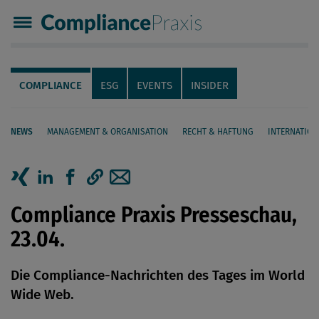
Compliance Praxis
Servicenavigation
Navigation
COMPLIANCE
ESG
EVENTS
INSIDER
NEWS
MANAGEMENT & ORGANISATION
RECHT & HAFTUNG
INTERNATION
Seiteninhalt
Artikel auf Xing teilen
Artikel auf linkedIn teilen
Artikel auf Facebook teilen
Artikellink kopieren
Artikel per Mail teilen
Compliance Praxis Presseschau,
23.04.
Die Compliance-Nachrichten des Tages im World
Wide Web.