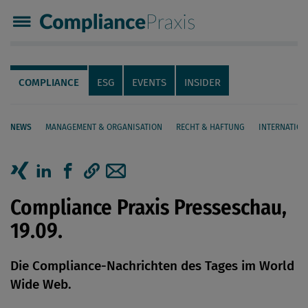
Compliance Praxis
Servicenavigation
Navigation
COMPLIANCE
ESG
EVENTS
INSIDER
NEWS
MANAGEMENT & ORGANISATION
RECHT & HAFTUNG
INTERNATION
Seiteninhalt
Artikel auf Xing teilen
Artikel auf linkedIn teilen
Artikel auf Facebook teilen
Artikellink kopieren
Artikel per Mail teilen
Compliance Praxis Presseschau,
19.09.
Die Compliance-Nachrichten des Tages im World
Wide Web.