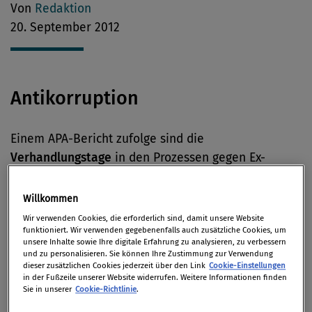
Von
Redaktion
20. September 2012
Antikorruption
Einem APA-Bericht zufolge sind die
Verhandlungstage
in den Prozessen gegen Ex-
Innenminister Ernst Strasser und Lobbyist Alfons
Mensdorff-Pouilly nun festgelegt worden.
(ORF
Willkommen
Online)
Wir verwenden Cookies, die erforderlich sind, damit unsere Website
funktioniert. Wir verwenden gegebenenfalls auch zusätzliche Cookies, um
unsere Inhalte sowie Ihre digitale Erfahrung zu analysieren, zu verbessern
und zu personalisieren. Sie können Ihre Zustimmung zur Verwendung
Code of Conduct
dieser zusätzlichen Cookies jederzeit über den Link
Cookie-Einstellungen
in der Fußzeile unserer Website widerrufen. Weitere Informationen finden
Sie in unserer
Cookie-Richtlinie
.
Der österreichische Schienenhersteller