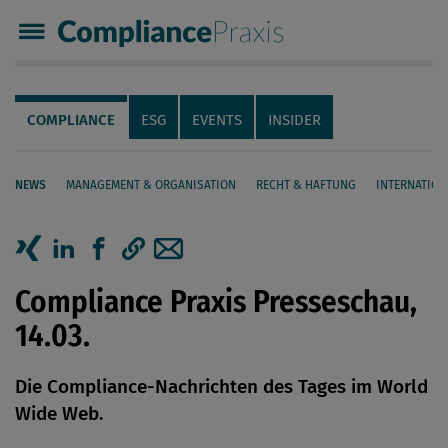
Compliance Praxis
Servicenavigation
Navigation
COMPLIANCE
ESG
EVENTS
INSIDER
NEWS
MANAGEMENT & ORGANISATION
RECHT & HAFTUNG
INTERNATION
Seiteninhalt
Artikel auf Xing teilen
Artikel auf linkedIn teilen
Artikel auf Facebook teilen
Artikellink kopieren
Artikel per Mail teilen
Compliance Praxis Presseschau,
14.03.
Die Compliance-Nachrichten des Tages im World
Wide Web.