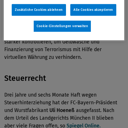
Zusätzliche Cookies ablehnen
Alle Cookies akzeptieren
Geldwäsche
Cookie-Einstellungen verwalten
Singapur
will laut
AFP
den Handel mit Bitcoins
stärker kontrollieren, um Geldwäsche und
Finanzierung von Terrorismus mit Hilfe der
virtuellen Währung zu verhindern.
Steuerrecht
Drei Jahre und sechs Monate Haft wegen
Steuerhinterziehung hat der FC-Bayern-Präsident
und Wurstfabrikant
Uli Hoeneß
ausgefasst. Nach
dem Urteil des Landgerichts München II blieben
aber viele Fragen offen, so
Spiegel Online.