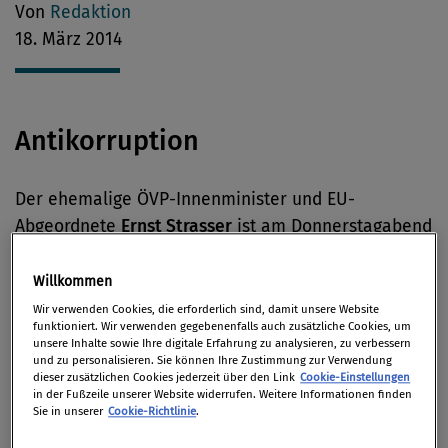
Von
Redaktion
18. März 2014
Antikorruption
Der ehemalige ÖVP-Innenminister und EU-
Abgeordnete
Ernst Strasser
ist am Donnerstagabend
bei einem zweiten Prozess wegen Bestechlichkeit
erneut schuldig gesprochen worden.
(u.a. ORF
Willkommen
Online)
Wir verwenden Cookies, die erforderlich sind, damit unsere Website
funktioniert. Wir verwenden gegebenenfalls auch zusätzliche Cookies, um
unsere Inhalte sowie Ihre digitale Erfahrung zu analysieren, zu verbessern
China
will künftig ohne Ansehen der Person gegen
und zu personalisieren. Sie können Ihre Zustimmung zur Verwendung
dieser zusätzlichen Cookies jederzeit über den Link
Cookie-Einstellungen
Korruption vorgehen. Das sagte gestern zum
in der Fußzeile unserer Website widerrufen. Weitere Informationen finden
Abschluss des Nationalen Volkskongresses in Peking
Sie in unserer
Cookie-Richtlinie
.
Ministerpräsident Li Keqiang.
(FAZ.net)