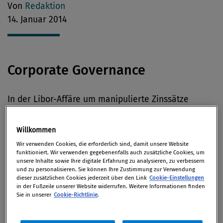
Von
Redaktion
14. Januar 2014
Corporate Governance
In der Libor-Affäre um manipulierte Zinssätze
kritisiert die deutsche Finanzaufsicht BaFin nach
Informationen des
„Spiegel“
den Aufsichtsratschef
Willkommen
der
Deutschen Bank,
Paul Achleitner, insbesondere
Wir verwenden Cookies, die erforderlich sind, damit unsere Website
eine von ihm angestoßene interne Untersuchung
funktioniert. Wir verwenden gegebenenfalls auch zusätzliche Cookies, um
unsere Inhalte sowie Ihre digitale Erfahrung zu analysieren, zu verbessern
der Führungsebene und ihrer Rolle im Libor-
und zu personalisieren. Sie können Ihre Zustimmung zur Verwendung
dieser zusätzlichen Cookies jederzeit über den Link
Cookie-Einstellungen
Skandal.
in der Fußzeile unserer Website widerrufen. Weitere Informationen finden
Sie in unserer
Cookie-Richtlinie
.
Compliance Officer