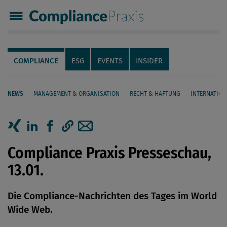
Compliance Praxis
Servicenavigation
Navigation
COMPLIANCE
ESG
EVENTS
INSIDER
NEWS
MANAGEMENT & ORGANISATION
RECHT & HAFTUNG
INTERNATION
Seiteninhalt
Artikel auf Xing teilen
Artikel auf linkedIn teilen
Artikel auf Facebook teilen
Artikellink kopieren
Artikel per Mail teilen
Compliance Praxis Presseschau,
13.01.
Die Compliance-Nachrichten des Tages im World
Wide Web.