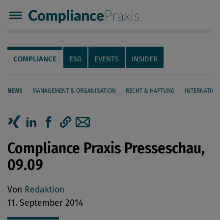
Compliance Praxis
Servicenavigation
Navigation
COMPLIANCE
ESG
EVENTS
INSIDER
NEWS
MANAGEMENT & ORGANISATION
RECHT & HAFTUNG
INTERNATION
Seiteninhalt
Artikel auf Xing teilen
Artikel auf linkedIn teilen
Artikel auf Facebook teilen
Artikellink kopieren
Artikel per Mail teilen
Compliance Praxis Presseschau,
09.09
Von
Redaktion
11. September 2014