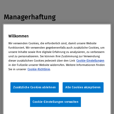
Managerhaftung
Mit einer Anklage wegen versuchten Prozessbetrugs
Willkommen
im Kirch-Verfahren müssen
Manager der Deutschen
Wir verwenden Cookies, die erforderlich sind, damit unsere Website
Bank
rechnen, wie das
Handelsblatt
meldet.
funktioniert. Wir verwenden gegebenenfalls auch zusätzliche Cookies, um
unsere Inhalte sowie Ihre digitale Erfahrung zu analysieren, zu verbessern
und zu personalisieren. Sie können Ihre Zustimmung zur Verwendung
Die US-Justiz hat einen ehemaligen Hedgefonds-
dieser zusätzlichen Cookies jederzeit über den Link
Cookie-Einstellungen
Manager wegen illegaler Absprachen bei
in der Fußzeile unserer Website widerrufen. Weitere Informationen finden
Sie in unserer
Cookie-Richtlinie
.
Finanzgeschäften zu
neun Jahren Haft
verurteilt, so
derStandard.at
.
Zusätzliche Cookies ablehnen
Alle Cookies akzeptieren
Bankenrecht
Cookie-Einstellungen verwalten
US-Großbanken
drohen strengere