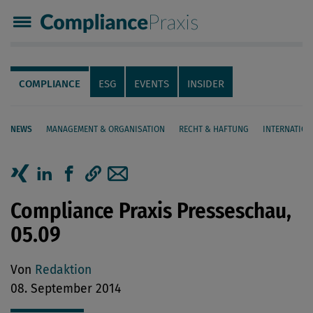
Compliance Praxis
Servicenavigation
Navigation
COMPLIANCE
ESG
EVENTS
INSIDER
NEWS
MANAGEMENT & ORGANISATION
RECHT & HAFTUNG
INTERNATION
Seiteninhalt
Artikel auf Xing teilen
Artikel auf linkedIn teilen
Artikel auf Facebook teilen
Artikellink kopieren
Artikel per Mail teilen
Compliance Praxis Presseschau,
05.09
Von
Redaktion
08. September 2014