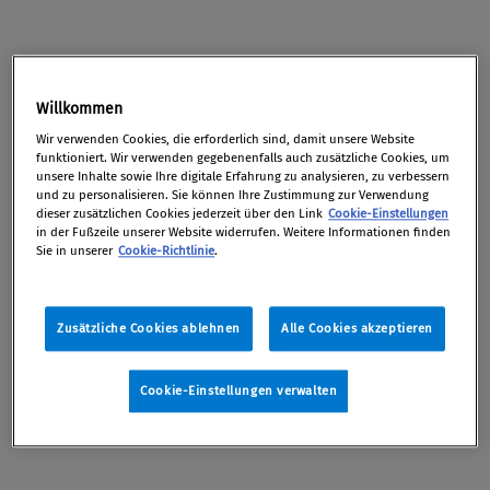
Datenschutz
Willkommen
Dürfen Unternehmen auf
Facebook
für sich werben?
Wir verwenden Cookies, die erforderlich sind, damit unsere Website
funktioniert. Wir verwenden gegebenenfalls auch zusätzliche Cookies, um
Eine Gerichtsentscheidung in Deutschland könnte
unsere Inhalte sowie Ihre digitale Erfahrung zu analysieren, zu verbessern
eine kleine digitale Revolution auslösen, meint
und zu personalisieren. Sie können Ihre Zustimmung zur Verwendung
dieser zusätzlichen Cookies jederzeit über den Link
Cookie-Einstellungen
taz.de.
in der Fußzeile unserer Website widerrufen. Weitere Informationen finden
Sie in unserer
Cookie-Richtlinie
.
Produkthaftung
Zusätzliche Cookies ablehnen
Alle Cookies akzeptieren
Nach Apple wird auch Google in den USA den
Cookie-Einstellungen verwalten
Nutzern mobiler Geräte Millionen für
App-Einkäufe
von Kindern
zurückzahlen, meldet
ORF Online.