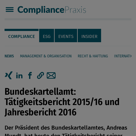
Compliance Praxis
Servicenavigation
Navigation
COMPLIANCE
ESG
EVENTS
INSIDER
NEWS
MANAGEMENT & ORGANISATION
RECHT & HAFTUNG
INTERNATION
Seiteninhalt
Artikel auf Xing teilen
Artikel auf linkedIn teilen
Artikel auf Facebook teilen
Artikellink kopieren
Artikel per Mail teilen
Bundeskartellamt:
Tätigkeitsbericht 2015/16 und
Jahresbericht 2016
Der Präsident des Bundeskartellamtes, Andreas
Mundt, hat heute den Tätigkeitsbericht seiner