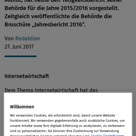
Behörde für die Jahre 2015/2016 vorgestellt.
Zeitgleich veröffentlichte die Behörde die
Broschüre „Jahresbericht 2016“.
Von
Redaktion
27. Juni 2017
Internetwirtschaft
Dem Thema Internetwirtschaft hat das
Bundeskartellamt verstärkt Ressourcen gewidmet.
Denn die zunehmende Bedeutung der großen
Willkommen
Internetplattformen habe neue Fragen aufgeworfen.
Wir verwenden Cookies, die erforderlich sind, damit unsere Website
funktioniert. Wir verwenden gegebenenfalls auch zusätzliche Cookies, um
unsere Inhalte sowie Ihre digitale Erfahrung zu analysieren, zu verbessern
So wurden in den zurückliegenden Jahren bereits
und zu personalisieren. Sie können Ihre Zustimmung zur Verwendung
dieser zusätzlichen Cookies jederzeit über den Link
Cookie-Einstellungen