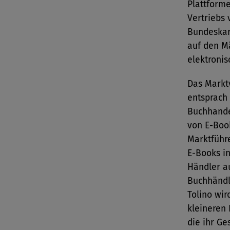
Plattforme
Vertriebs 
Bundeskar
auf den M
elektronis
Das Markt
entsprach
Buchhande
von E-Boo
Marktführe
E-Books in
Händler a
Buchhändle
Tolino wi
kleineren
die ihr Ge