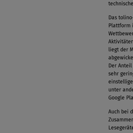
technische
Das tolino
Plattform 
Wettbewer
Aktivität
liegt der 
abgewickel
Der Anteil
sehr gerin
einstellig
unter and
Google Pla
Auch bei 
Zusammens
Lesegerät