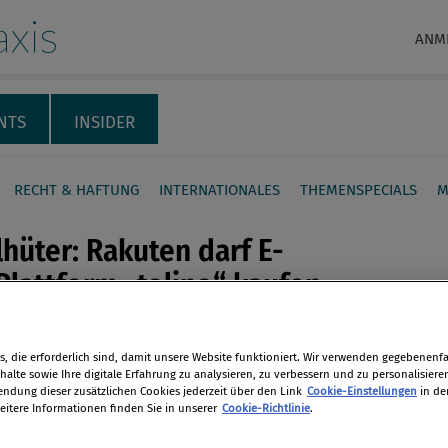
xis
ANM
NTS
INSIDER
RECHT & HAFTUNG
INTERNATIONALES
THEMENSPECIALS
M
lhüter: Rakuten darf E-
lattform „tolino“ kaufen
skartellamt hat den Erwerb der
en
, die erforderlich sind, damit unsere Website funktioniert. Wir verwenden gegebenenfal
werte für den technischen Betrieb
alte sowie Ihre digitale Erfahrung zu analysieren, zu verbessern und zu personalisiere
k-Plattform „tolino“ durch den
dung dieser zusätzlichen Cookies jederzeit über den Link
Cookie-Einstellungen
in de
eitere Informationen finden Sie in unserer
Cookie-Richtlinie
.
len
en Online-Händler Rakuten Inc.
en.