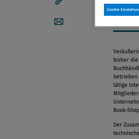
Artikellink kopieren
Cookie-Einstellun
Von
Redak
23. Januar
Artikel per Mail teilen
Veräußerin
bisher die
Buchhändl
betrieben 
tätige Int
Mitglieder
Unternehm
Book-Shop
Der Zusam
technisch