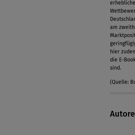
erheblich
Wettbewerb
Deutschla
am zweith
Marktposi
geringfügi
hier zude
die E-Boo
sind.
(Quelle: B
Autor