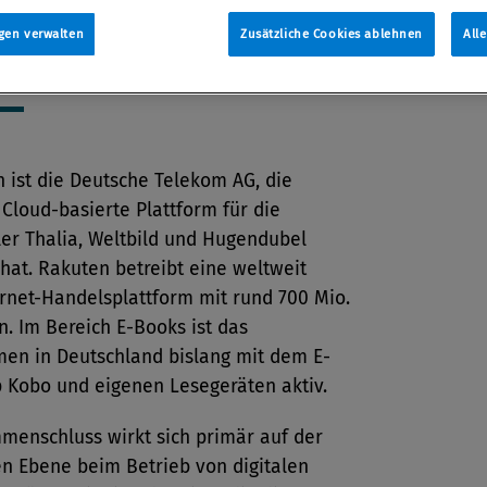
gen verwalten
Zusätzliche Cookies ablehnen
All
tion
 2017
 ist die Deutsche Telekom AG, die
 Cloud-basierte Plattform für die
er Thalia, Weltbild und Hugendubel
hat. Rakuten betreibt eine weltweit
ernet-Handelsplattform mit rund 700 Mio.
n. Im Bereich E-Books ist das
en in Deutschland bislang mit dem E-
 Kobo und eigenen Lesegeräten aktiv.
menschluss wirkt sich primär auf der
en Ebene beim Betrieb von digitalen