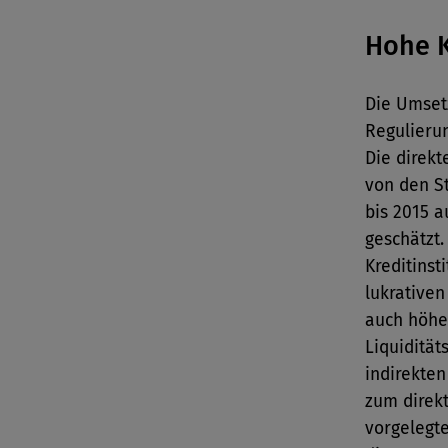
Hohe K
Die Umset
Regulieru
Die direk
von den S
bis 2015 a
geschätzt
Kreditinst
lukrativen
auch höhe
Liquidität
indirekte
zum direkt
vorgelegt