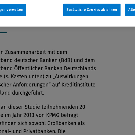
ührte Untersuchung.
gen verwalten
Zusätzliche Cookies ablehnen
All
tion
 2014
in Zusammenarbeit mit dem
band deutscher Banken (BdB) und dem
band Öffentlicher Banken Deutschlands
e (s. Kasten unten) zu „Auswirkungen
scher Anforderungen“ auf Kreditinstitute
land durchgeführt.
 an dieser Studie teilnehmenden 20
ie im Jahr 2013 von KPMG befragt
efinden sich sowohl Großbanken als
onal- und Privatbanken. Die