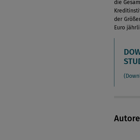
die Gesam
Kreditinst
der Größe
Euro jährli
DOW
STU
(Down
Autor