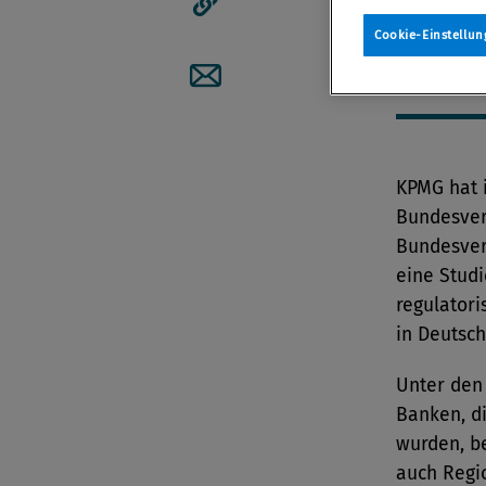
durchgef
Artikellink kopieren
Cookie-Einstellun
Von
Redak
13. Januar
Artikel per Mail teilen
KPMG hat 
Bundesver
Bundesver
eine Studi
regulatori
in Deutsch
Unter den
Banken, d
wurden, b
auch Regi