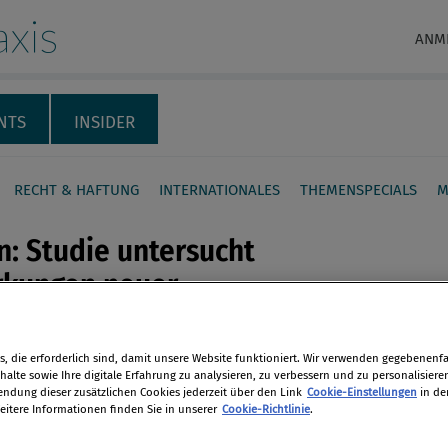
xis
ANM
NTS
INSIDER
RECHT & HAFTUNG
INTERNATIONALES
THEMENSPECIALS
M
: Studie untersucht
rkungen neuer
riften
en
, die erforderlich sind, damit unsere Website funktioniert. Wir verwenden gegebenenfal
enden regulatorischen Anforderungen
alte sowie Ihre digitale Erfahrung zu analysieren, zu verbessern und zu personalisiere
dung dieser zusätzlichen Cookies jederzeit über den Link
Cookie-Einstellungen
in de
sentliche Auswirkungen auf das
eitere Informationen finden Sie in unserer
Cookie-Richtlinie
.
len
äft. Das zeigt eine von KPMG