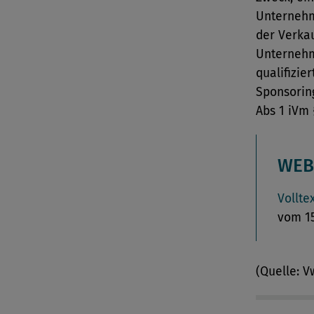
Unternehme
der Verka
Unternehm
qualifizie
Sponsoring
Abs 1 iVm 
WEB
Vollte
vom 15
(Quelle: 