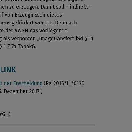
n zu erzeugen. Damit soll – indirekt –
uf von Erzeugnissen dieses
ens gefördert werden. Demnach
rte der VwGH das vorliegende
 als verpönten „Imagetransfer“ iSd § 11
§ 1 Z 7a TabakG.
LINK
xt der Enscheidung
(Ra 2016/11/0130
. Dezember 2017 )
VwGH)