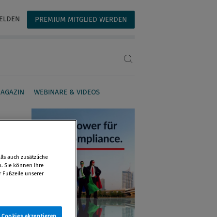
ELDEN
PREMIUM MITGLIED WERDEN
Suchbegriff eingeben
AGAZIN
WEBINARE & VIDEOS
ls auch zusätzliche
n. Sie können Ihre
r Fußzeile unserer
e Cookies akzeptieren