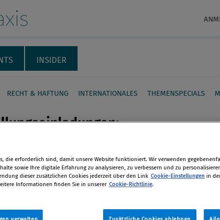
xis
ANM
NTS
INSIDER
RECHT & HAFTUNG
INTERNATIONALES
THEMENSPECIALS
M
llungseinladungen:
ortet verbotenes
sponsoring
, die erforderlich sind, damit unsere Website funktioniert. Wir verwenden gegebenenfal
alte sowie Ihre digitale Erfahrung zu analysieren, zu verbessern und zu personalisiere
en
dung dieser zusätzlichen Cookies jederzeit über den Link
Cookie-Einstellungen
in de
unternehmen platzierte sein
eitere Informationen finden Sie in unserer
Cookie-Richtlinie
.
go gegen Unterstützungszahlungen
len
ellungseinladungen einer Galerie.
gen verwalten
Zusätzliche Cookies ablehnen
All