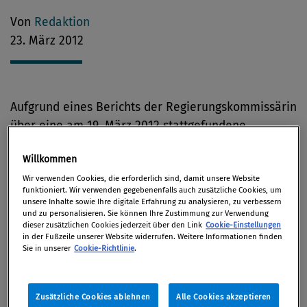
Von
Redaktion
23. März 2012
Aufgrund eines Berichts der Regierungskommissärin
über eine am 19. März 2012 stattgefundene
außerordentliche Hauptversammlung der „ALIZEE
Willkommen
Bank AG“ hat die österreichische
Wir verwenden Cookies, die erforderlich sind, damit unsere Website
Finanzmarktaufsichtsbehörde FMA erfahren, dass
funktioniert. Wir verwenden gegebenenfalls auch zusätzliche Cookies, um
Aktienpakete an der Bank verkauft wurden, die zu
unsere Inhalte sowie Ihre digitale Erfahrung zu analysieren, zu verbessern
und zu personalisieren. Sie können Ihre Zustimmung zur Verwendung
qualifizierten und genehmigungspflichtigen
dieser zusätzlichen Cookies jederzeit über den Link
Cookie-Einstellungen
Beteiligungen neuer Eigentümer an der Bank führen
in der Fußzeile unserer Website widerrufen. Weitere Informationen finden
Sie in unserer
Cookie-Richtlinie
.
würden.
Demnach entfielen dann 26 Prozent der
Zusätzliche Cookies ablehnen
Alle Cookies akzeptieren
Stimmrechte auf Dr. Franz Löschnak, 26 Prozent auf