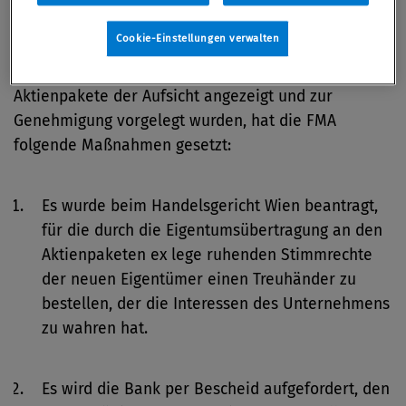
Andrej Kotchetkov und 39 Prozent auf Richard
Cookie-Einstellungen verwalten
Schenz. Da weder die Absicht, eine qualifizierte
Beteiligung zu erwerben, noch der Kauf der
Aktienpakete der Aufsicht angezeigt und zur
Genehmigung vorgelegt wurden, hat die FMA
folgende Maßnahmen gesetzt:
Es wurde beim Handelsgericht Wien beantragt,
für die durch die Eigentumsübertragung an den
Aktienpaketen ex lege ruhenden Stimmrechte
der neuen Eigentümer einen Treuhänder zu
bestellen, der die Interessen des Unternehmens
zu wahren hat.
Es wird die Bank per Bescheid aufgefordert, den