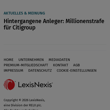
AKTUELLES & MEINUNG
Hintergangene Anleger: Millionenstrafe
für Citigroup
HOME
UNTERNEHMEN
MEDIADATEN
Footer
PREMIUM-MITGLIEDSCHAFT
KONTAKT
AGB
IMPRESSUM
DATENSCHUTZ
COOKIE-EINSTELLUNGEN
Copyright © 2026 LexisNexis,
eine Division der RELX plc.