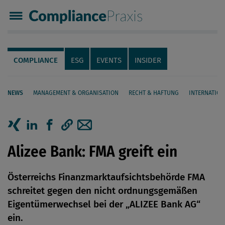
Compliance Praxis
Servicenavigation
Navigation
COMPLIANCE
ESG
EVENTS
INSIDER
NEWS
MANAGEMENT & ORGANISATION
RECHT & HAFTUNG
INTERNATION
Seiteninhalt
Artikel auf Xing teilen
Artikel auf linkedIn teilen
Artikel auf Facebook teilen
Artikellink kopieren
Artikel per Mail teilen
Alizee Bank: FMA greift ein
Österreichs Finanzmarktaufsichtsbehörde FMA
schreitet gegen den nicht ordnungsgemäßen
Eigentümerwechsel bei der „ALIZEE Bank AG“
ein.